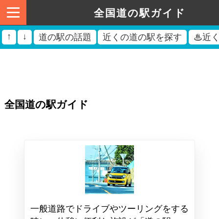
全国道の駅ガイド
↑
↓
道の駅の話題
近くの道の駅を探す
♨近
全国道の駅ガイド
一般道路でドライブやツーリングをする