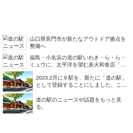
山口県長門市が新たなアウトドア拠点を
整備へ
福島・小名浜の道の駅いわき・ら・ら・
ミュウに、太平洋を望む炭火和食店「う
えの炭や」がオープン
2023.2月に６駅を、新たに「道の駅」
として登録することにしました。これ
により、全国の「道の駅」は、合計で
１，２０４駅になります。
道の駅のニュースや話題をもっと見
る。