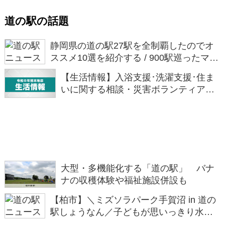
道の駅の話題
静岡県の道の駅27駅を全制覇したのでオ
ススメ10選を紹介する / 900駅巡ったマニ
アのまとめ「深夜2時から行列ができる道
【生活情報】入浴支援･洗濯支援･住ま
の駅」など
いに関する相談・災害ボランティアな
ど(７日午後4時時点)
大型・多機能化する「道の駅」 バナ
ナの収穫体験や福祉施設併設も
【柏市】＼ミズソラパーク手賀沼 in 道の
駅しょうなん／子どもが思いっきり水遊
びを楽しめるイベントを開催