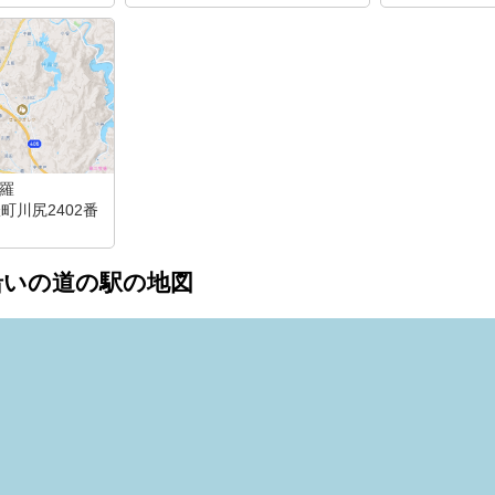
世羅
町川尻2402番
沿いの道の駅の地図