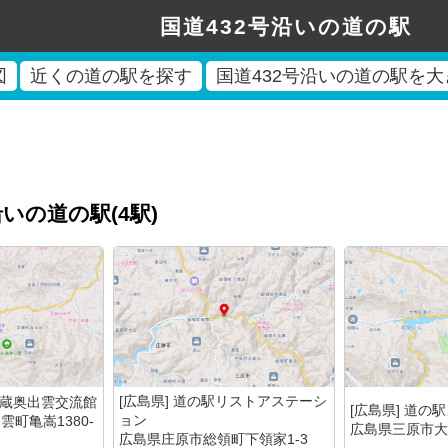
国道432号沿いの道の駅
図
近くの道の駅を探す
国道432号沿いの道の駅を
沿いの道の駅(4駅)
[広島県] 道の駅リストアステーシ
酒蔵奥出雲交流館
[広島県] 道の
ョン
町亀嵩1380-
広島県三原市大和
広島県庄原市総領町下領家1-3