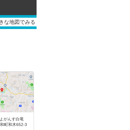
大きな地図でみる
駅よがんす白竜
町和木652-3