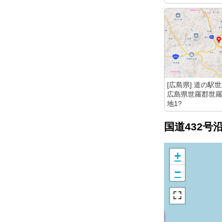
[広島県] 道の駅
広島県世羅郡世羅
地1?
国道432号
+
−