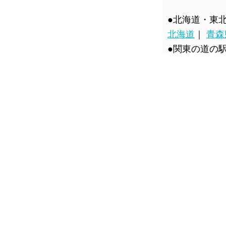
●北海道・東
北海道
｜
青森
●関東の道の
栃木県
｜
群馬
県
●北陸の道の
新潟県
｜
富山
●中部の道の
静岡県
｜
岐阜
●近畿の道の
滋賀県
｜
京都
●中国の道の
鳥取県
｜
島根
●四国の道の
徳島県
｜
香川