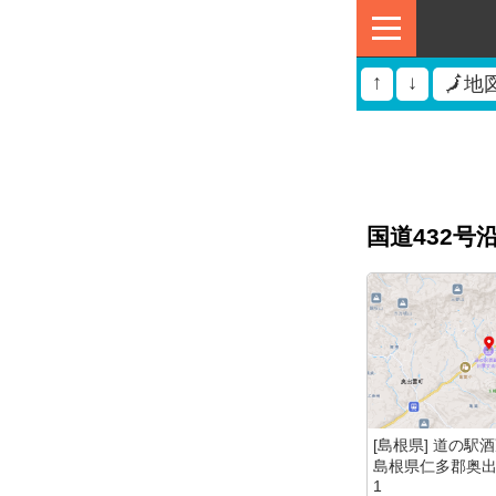
↑
↓
🗾地
国道432号
[島根県] 道の駅
島根県仁多郡奥出雲
1