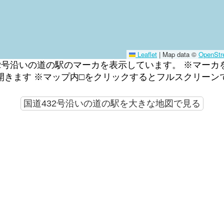
Leaflet
|
Map data ©
OpenStr
32号沿いの道の駅のマーカを表示しています。 ※マーカ
開きます ※マップ内□をクリックするとフルスクリーン
国道432号沿いの道の駅を大きな地図で見る