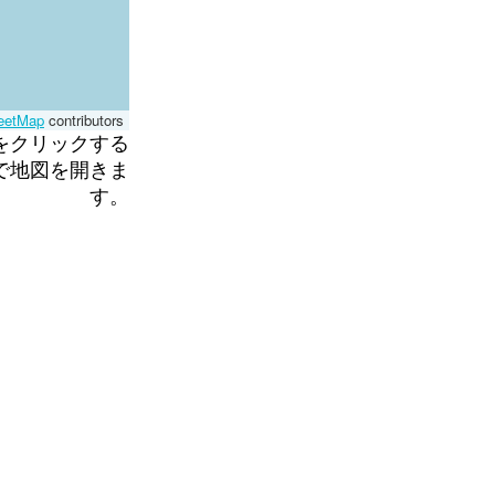
eetMap
contributors
をクリックする
で地図を開きま
す。