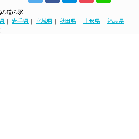
北の道の駅
県
｜
岩手県
｜
宮城県
｜
秋田県
｜
山形県
｜
福島県
｜
駅
県
｜
茨城県
｜
埼玉県
｜
千葉県
｜
東京都
｜
神奈川県
｜
駅
県
｜
石川県
｜
福井県
駅
県
｜
愛知県
｜
三重県
駅
府
｜
大阪府
｜
兵庫県
｜
奈良県
｜
和歌山県
駅
県
｜
岡山県
｜
広島県
｜
山口県
駅
県
｜
愛媛県
｜
高知県