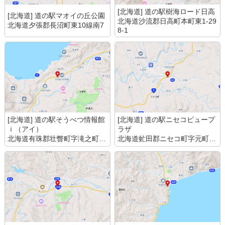
[北海道] 道の駅樹海ロード日高
[北海道] 道の駅マオイの丘公園
北海道沙流郡日高町本町東1-29
北海道夕張郡長沼町東10線南7
8-1
[北海道] 道の駅そうべつ情報館
[北海道] 道の駅ニセコビュープ
ｉ（アイ）
ラザ
北海道有珠郡壮瞥町字滝之町38
北海道虻田郡ニセコ町字元町77
4-1
-10