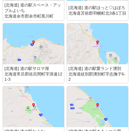
[北海道] 道の駅スペース・アッ
[北海道] 道の駅ほっと♡はぼろ
プルよいち
北海道苫前郡羽幌町北3条1丁目
北海道余市郡余市町黒川町
[北海道] 道の駅サロマ湖
[北海道] 道の駅愛ランド湧別
北海道常呂郡佐呂間町字浪速12
北海道紋別郡湧別町字志撫子6-
1-3
2