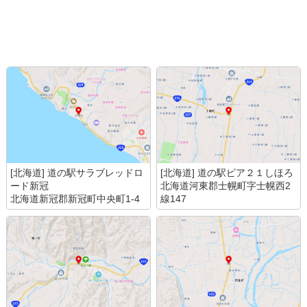
[北海道] 道の駅サラブレッドロ
[北海道] 道の駅ピア２１しほろ
ード新冠
北海道河東郡士幌町字士幌西2
北海道新冠郡新冠町中央町1-4
線147