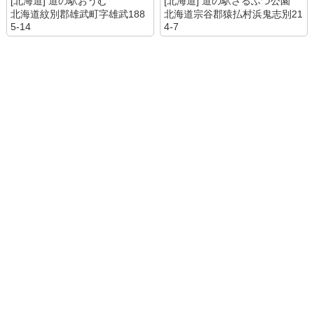
[北海道] 道の駅おうむ
[北海道] 道の駅さるふつ公園
北海道紋別郡雄武町字雄武188
北海道宗谷郡猿払村浜鬼志別21
5-14
4-7