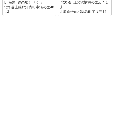
[北海道] 道の駅横綱の里ふくし
[北海道] 道の駅しりうち
ま
北海道上磯郡知内町字湯の里48
北海道松前郡福島町字福島143-
-13
1