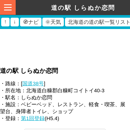
道の駅 しらぬか恋問
↑
↓
🧭ナビ
🌞天気
北海道の道の駅一覧リス
道の駅 しらぬか恋問
・路線：[
国道38号
]
・所在地：北海道白糠郡白糠町コイトイ40-3
・駅名：しらぬか恋問
・施設：ベビーベッド、レストラン、軽食・喫茶、展
望台、身障者トイレ、ショップ
・登録：
第1回登録
(H5.4)