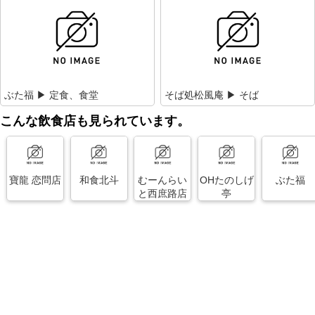
ぶた福 ▶ 定食、食堂
そば処松風庵 ▶ そば
こんな飲食店も見られています。
寶龍 恋問店
和食北斗
むーんらい
OHたのしげ
ぶた福
と西庶路店
亭