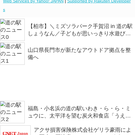
Web Services by Yahoo! JAPAN
|
Supported by Rakuten Developer
s
【柏市】＼ミズソラパーク手賀沼 in 道の駅
しょうなん／子どもが思いっきり水遊びを
楽しめるイベントを開催
山口県長門市が新たなアウトドア拠点を整
備へ
福島・小名浜の道の駅いわき・ら・ら・ミ
ュウに、太平洋を望む炭火和食店「うえの
炭や」がオープン
アクサ損害保険株式会社ゲリラ豪雨によ