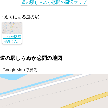
道の駅しらぬか恋問の周辺マップ
・近くにある道の駅
道の駅阿
寒丹頂の里
北海道白糠
郡白糠町コ
イトイ40-3
道の駅しらぬか恋問の地図
GoogleMapで見る