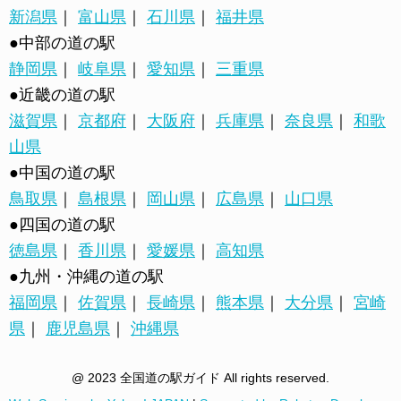
新潟県
｜
富山県
｜
石川県
｜
福井県
●中部の道の駅
静岡県
｜
岐阜県
｜
愛知県
｜
三重県
●近畿の道の駅
滋賀県
｜
京都府
｜
大阪府
｜
兵庫県
｜
奈良県
｜
和歌
山県
●中国の道の駅
鳥取県
｜
島根県
｜
岡山県
｜
広島県
｜
山口県
●四国の道の駅
徳島県
｜
香川県
｜
愛媛県
｜
高知県
●九州・沖縄の道の駅
福岡県
｜
佐賀県
｜
長崎県
｜
熊本県
｜
大分県
｜
宮崎
県
｜
鹿児島県
｜
沖縄県
@ 2023 全国道の駅ガイド All rights reserved.