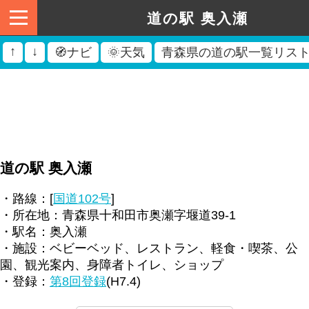
道の駅 奥入瀬
↑
↓
🧭ナビ
🌞天気
青森県の道の駅一覧リス
道の駅 奥入瀬
・路線：[
国道102号
]
・所在地：青森県十和田市奥瀬字堰道39-1
・駅名：奥入瀬
・施設：ベビーベッド、レストラン、軽食・喫茶、公
園、観光案内、身障者トイレ、ショップ
・登録：
第8回登録
(H7.4)