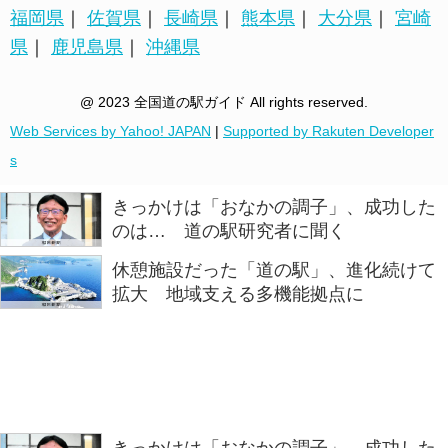
福岡県
｜
佐賀県
｜
長崎県
｜
熊本県
｜
大分県
｜
宮崎
県
｜
鹿児島県
｜
沖縄県
@ 2023 全国道の駅ガイド All rights reserved.
Web Services by Yahoo! JAPAN
|
Supported by Rakuten Developer
s
きっかけは「おなかの調子」、成功した
のは… 道の駅研究者に聞く
休憩施設だった「道の駅」、進化続けて
拡大 地域支える多機能拠点に