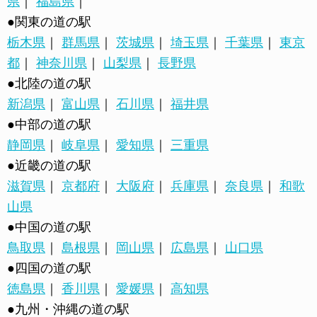
県
｜
福島県
｜
●関東の道の駅
栃木県
｜
群馬県
｜
茨城県
｜
埼玉県
｜
千葉県
｜
東京
都
｜
神奈川県
｜
山梨県
｜
長野県
●北陸の道の駅
新潟県
｜
富山県
｜
石川県
｜
福井県
●中部の道の駅
静岡県
｜
岐阜県
｜
愛知県
｜
三重県
●近畿の道の駅
滋賀県
｜
京都府
｜
大阪府
｜
兵庫県
｜
奈良県
｜
和歌
山県
●中国の道の駅
鳥取県
｜
島根県
｜
岡山県
｜
広島県
｜
山口県
●四国の道の駅
徳島県
｜
香川県
｜
愛媛県
｜
高知県
●九州・沖縄の道の駅