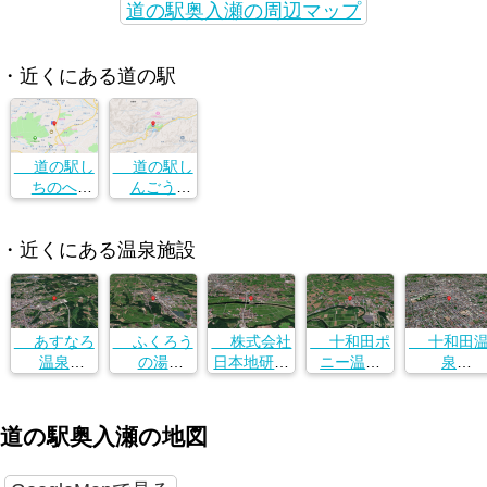
道の駅奥入瀬の周辺マップ
・近くにある道の駅
道の駅し
道の駅し
ちのへ
んごう
青森県十和
青森県十和
田市奥瀬字
田市奥瀬字
・近くにある温泉施設
堰道39-1
堰道39-1
あすなろ
ふくろう
株式会社
十和田ポ
十和田
温泉
の湯
日本地研
ニー温泉
泉
青森県上北
青森県上北
せせらぎ温
青森県十和
青森県十和
郡七戸町字
郡七戸町字
泉
田市大字三
田市西四番
笊田川久保
道ノ上６３
青森県十和
本木字佐井
町４−６
道の駅奥入瀬の地図
５４−１
−３
田市大字相
幅１６７−１
坂字下前川
原１８８−１