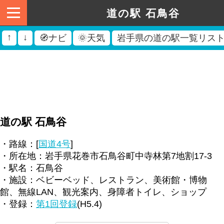
道の駅 石鳥谷
↑
↓
🧭ナビ
🌞天気
岩手県の道の駅一覧リス
道の駅 石鳥谷
・路線：[
国道4号
]
・所在地：岩手県花巻市石鳥谷町中寺林第7地割17-3
・駅名：石鳥谷
・施設：ベビーベッド、レストラン、美術館・博物
館、無線LAN、観光案内、身障者トイレ、ショップ
・登録：
第1回登録
(H5.4)