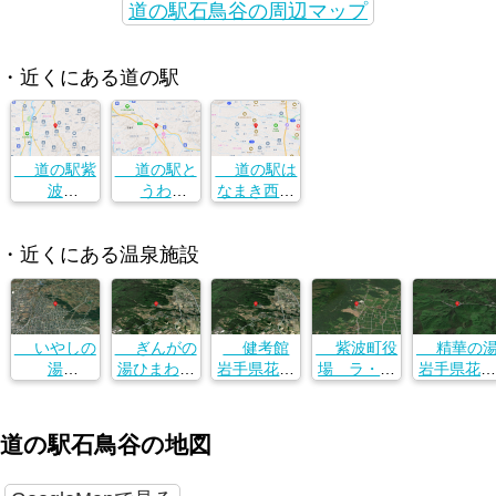
道の駅石鳥谷の周辺マップ
・近くにある道の駅
道の駅紫
道の駅と
道の駅は
波
うわ
なまき西南
岩手県花巻
岩手県花巻
岩手県花巻
市石鳥谷町
市石鳥谷町
市石鳥谷町
・近くにある温泉施設
中寺林第7地
中寺林第7地
中寺林第7地
割17-3
割17-3
割17-3
いやしの
ぎんがの
健考館
紫波町役
精華の
湯
湯ひまわり
岩手県花巻
場 ラ・フ
岩手県花巻
岩手県北上
温泉
市石鳥谷町
ランス温泉
市台第２地
市上野町５
岩手県花巻
松林寺第３
館
割５６−１
丁目２６−１
市石鳥谷町
地割８１−１
岩手県紫波
道の駅石鳥谷の地図
松林寺第３
３
郡紫波町小
地割８１−１
屋敷字新在
０
家９０