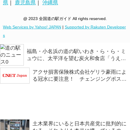
県
｜
鹿児島県
｜
沖縄県
@ 2023 全国道の駅ガイド All rights reserved.
Web Services by Yahoo! JAPAN
|
Supported by Rakuten Developer
s
福島・小名浜の道の駅いわき・ら・ら・ミ
ュウに、太平洋を望む炭火和食店「うえの
炭や」がオープン
アクサ損害保険株式会社ゲリラ豪雨によ
る冠水に要注意！ チェンジングポスタ
ー第二弾「浅い判断が、深い後悔に。」
を全国の道の駅で掲示を開始
土木業界にいると日本共産党に批判的に