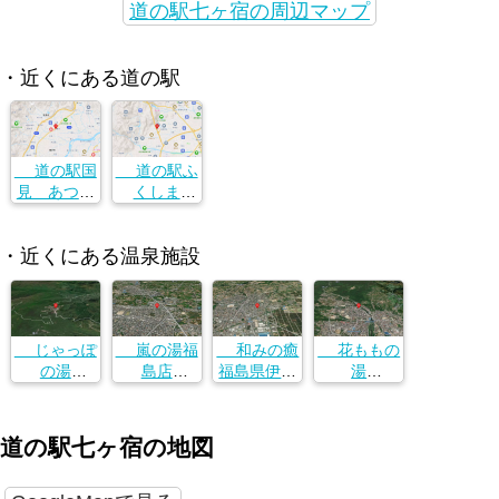
道の駅七ヶ宿の周辺マップ
・近くにある道の駅
道の駅国
道の駅ふ
見 あつか
くしま
しの郷
宮城県刈田
宮城県刈田
郡七ヶ宿町
・近くにある温泉施設
郡七ヶ宿町
野沢倉山2-1
19
野沢倉山2-1
19
じゃっぽ
嵐の湯福
和みの癒
花ももの
の湯
島店
福島県伊達
湯
宮城県柴田
福島県福島
市保原町字
福島県福島
郡川崎町青
市北矢野目
宮下１６６
市飯坂町字
根温泉９−１
字原田５７
−１
西滝ノ町２
道の駅七ヶ宿の地図
−１
７