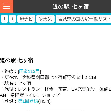
道の駅 七ヶ宿
↑
↓
🧭ナビ
🌞天気
宮城県の道の駅一覧リス
道の駅 七ヶ宿
・路線：[
国道113号
]
・所在地：宮城県刈田郡七ヶ宿町野沢倉山2-119
・駅名：七ヶ宿
・施設：レストラン、軽食・喫茶、EV充電施設、無線L
AN、身障者トイレ、ショップ
・登録：
第1回登録
(H5.4)