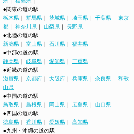
県
｜
福島県
｜
●関東の道の駅
栃木県
｜
群馬県
｜
茨城県
｜
埼玉県
｜
千葉県
｜
東京
都
｜
神奈川県
｜
山梨県
｜
長野県
●北陸の道の駅
新潟県
｜
富山県
｜
石川県
｜
福井県
●中部の道の駅
静岡県
｜
岐阜県
｜
愛知県
｜
三重県
●近畿の道の駅
滋賀県
｜
京都府
｜
大阪府
｜
兵庫県
｜
奈良県
｜
和歌
山県
●中国の道の駅
鳥取県
｜
島根県
｜
岡山県
｜
広島県
｜
山口県
●四国の道の駅
徳島県
｜
香川県
｜
愛媛県
｜
高知県
●九州・沖縄の道の駅