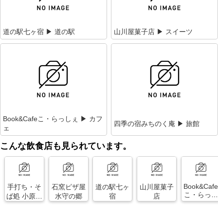
道の駅七ヶ宿 ▶ 道の駅
山川屋菓子店 ▶ スイーツ
Book&Cafeこ・らっしぇ ▶ カフ
四季の宿みちのく庵 ▶ 旅館
ェ
こんな飲食店も見られています。
Book&Caf
手打ち・そ
石窯ピザ屋
道の駅七ヶ
山川屋菓子
こ・らっし
ば処 小原な
水守の郷
宿
店
ぇ
ごみ茶屋