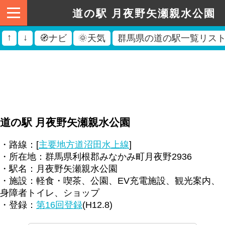
道の駅 月夜野矢瀬親水公園
↑
↓
🧭ナビ
🌞天気
群馬県の道の駅一覧リス
道の駅 月夜野矢瀬親水公園
・路線：[
主要地方道沼田水上線
]
・所在地：群馬県利根郡みなかみ町月夜野2936
・駅名：月夜野矢瀬親水公園
・施設：軽食・喫茶、公園、EV充電施設、観光案内、
身障者トイレ、ショップ
・登録：
第16回登録
(H12.8)