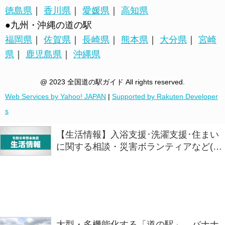
徳島県
｜
香川県
｜
愛媛県
｜
高知県
●九州・沖縄の道の駅
福岡県
｜
佐賀県
｜
長崎県
｜
熊本県
｜
大分県
｜
宮崎
県
｜
鹿児島県
｜
沖縄県
@ 2023 全国道の駅ガイド All rights reserved.
Web Services by Yahoo! JAPAN
|
Supported by Rakuten Developer
s
【生活情報】入浴支援･洗濯支援･住まい
に関する相談・災害ボランティアなど(７
日午後4時時点)
大型・多機能化する「道の駅」 バナナ