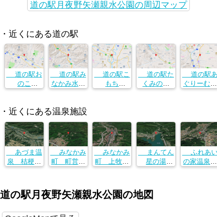
道の駅月夜野矢瀬親水公園の周辺マップ
・近くにある道の駅
道の駅お
道の駅み
道の駅こ
道の駅た
道の駅
のこ
なかみ水紀
もち
くみの里
ぐりーむ昭
群馬県利根
行館
群馬県利根
群馬県利根
和
郡みなかみ
群馬県利根
郡みなかみ
郡みなかみ
群馬県利根
・近くにある温泉施設
町月夜野293
郡みなかみ
町月夜野293
町月夜野293
郡みなかみ
6
6
6
町月夜野293
町月夜野29
6
6
あづま温
みなかみ
みなかみ
まんてん
ふれあ
泉 桔梗館
町 町営温
町 上牧風
星の湯
の家温泉館
群馬県吾妻
泉センター
和の湯
群馬県利根
群馬県利根
郡東吾妻町
群馬県利根
群馬県利根
郡みなかみ
郡川場村大
大字新巻３
郡みなかみ
郡みなかみ
町猿ヶ京温
字谷地２４
道の駅月夜野矢瀬親水公園の地図
２５−１
町後閑２２
町上牧１９
泉１１５０
１９
６５
９６−７
−１