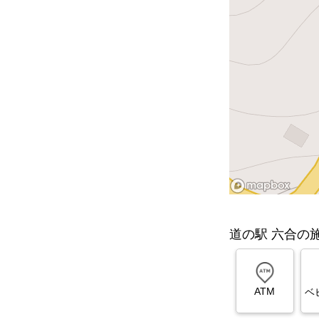
道の駅 六合の
ATM
ベ