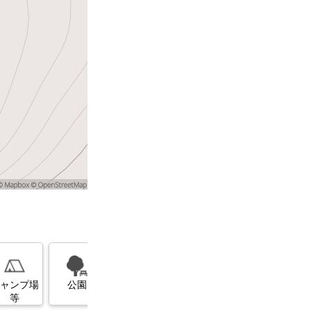
展望台
美術館・博
ガソリンス
物館
タンド
ャンプ場
公園
等