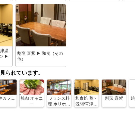
（フ
草津温
割烹 喜紫 ▶ 和食（その
ジ ▶
他）
見られています。
井カフェ
焼肉 オモニ
フランス料
和食処 葵・
割烹 喜紫
焼
ー
理 ホリホッ
浅間/草津温
ク/草津温泉
泉 ホテルヴ
ホテルヴィ
ィレッジ
レッジ