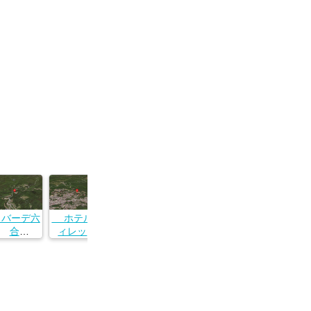
バーデ六
ホテルヴ
合
ィレッジ
馬県吾妻
群馬県吾妻
中之条町
郡草津町大
字入山１
字草津６１
４７８−５
８