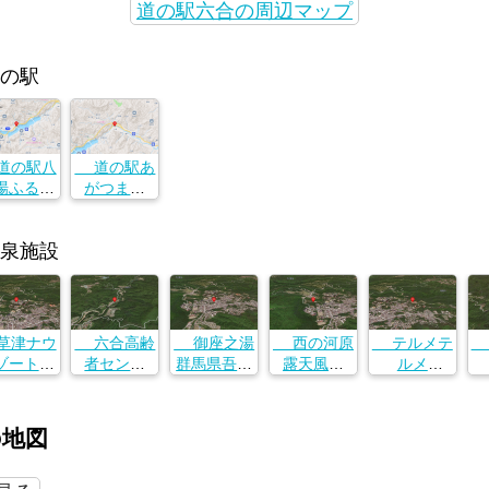
道の駅六合の周辺マップ
の駅
の駅八
道の駅あ
場ふるさ
がつま峡
と館
群馬県吾妻
馬県吾妻
郡中之条町
泉施設
中之条町
小雨29
小雨29
津ナウ
六合高齢
御座之湯
西の河原
テルメテ
ゾートホ
者センタ
群馬県吾妻
露天風呂
ルメ
テル
ー・くつろ
郡草津町大
群馬県吾妻
群馬県吾妻
群
馬県吾妻
ぎの湯
字草津４２
郡草津町大
郡草津町大
郡
草津町大
群馬県吾妻
１
字草津５２
字草津６１
大
の地図
草津７５
郡中之条町
１−３
８
０
大字小雨２
１−１