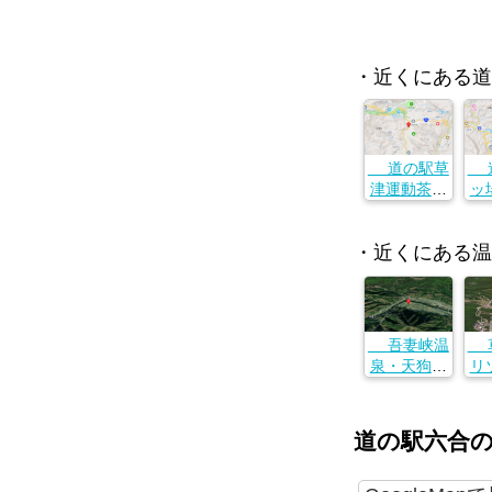
・近くにある道
道の駅草
道
津運動茶屋
ッ
公園
群馬県吾妻
群
・近くにある温
郡中之条町
郡
小雨29
吾妻峡温
草
泉・天狗の
リ
湯
群馬県吾妻
群
郡東吾妻町
郡
道の駅六合
大字三島６
字
４４１