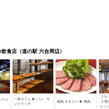
飲食店（道の駅 六合周辺）
フラ
しゃぶ
一井カフェ ▶ パン、サ
焼肉 オモニー ▶ 焼肉
ク/
ンドイッチ
レッ