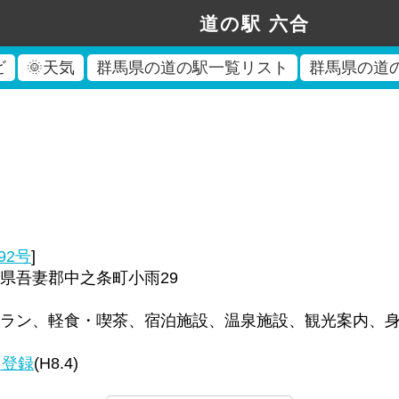
道の駅 六合
ビ
🌞天気
群馬県の道の駅一覧リスト
群馬県の道
92号
]
県吾妻郡中之条町小雨29
ラン、軽食・喫茶、宿泊施設、温泉施設、観光案内、
回登録
(H8.4)