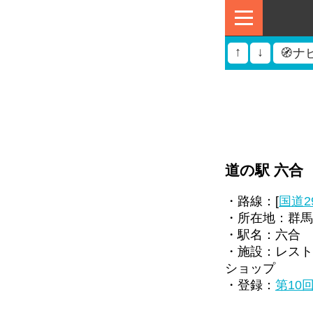
↑
↓
🧭ナ
道の駅 六合
・路線：[
国道2
・所在地：群馬
・駅名：六合
・施設：レスト
ショップ
・登録：
第10