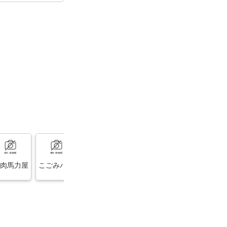
レンチ）
肉馬力屋
こごみパン
湯畑草菴 足
株式会社笹
喫茶去
湯カフェ
乃屋