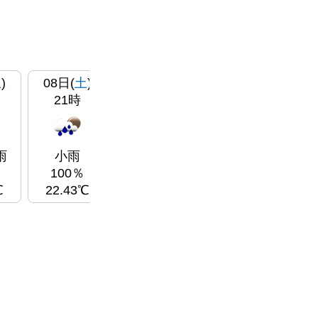
土
)
08日(
土
)
09日(
日
)
09日(
日
)
09
21時
00時
03時
厚い雲
厚い雲
0％
0％
雨
小雨
21.74℃
20.24℃
2
100％
℃
22.43℃