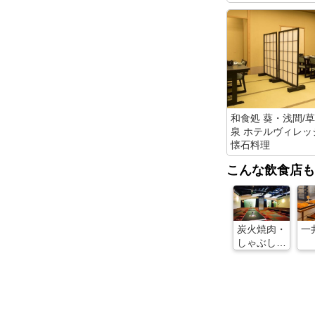
和食処 葵・浅間/
泉 ホテルヴィレッ
懐石料理
こんな飲食店も
炭火焼肉・
一
しゃぶしゃ
ぶ したつづ
み