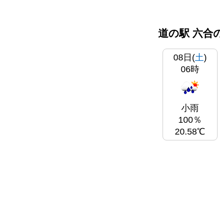
道の駅 六合
08日(
土
)
06時
小雨
100％
20.58℃