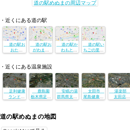
道の駅めぬまの周辺マップ
・近くにある道の駅
道の駅お
道の駅お
道の駅か
道の駅い
おた
がわまち
わもと
ちごの里
埼玉県熊谷
埼玉県熊谷
埼玉県熊谷
よしみ
市弥藤吾720
市弥藤吾720
市弥藤吾720
埼玉県熊谷
・近くにある温泉施設
市弥藤吾720
足利健康
鹿島園
安眠の湯
太田市
湯楽
ランド
栃木県足利
群馬県太田
尾島健康福
太田店
栃木県足利
市大沼田町
市下小林町
祉増進セン
群馬県太田
市朝倉町２
２１４９
５４０
ター
市植木野町
３４
群馬県太田
６９４−１
道の駅めぬまの地図
市備前島町
１９６−１