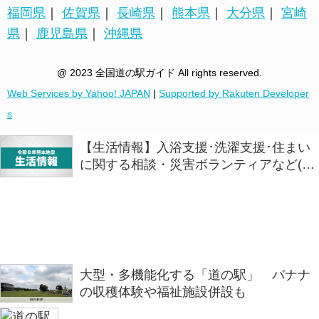
福岡県
｜
佐賀県
｜
長崎県
｜
熊本県
｜
大分県
｜
宮崎
県
｜
鹿児島県
｜
沖縄県
@ 2023 全国道の駅ガイド All rights reserved.
Web Services by Yahoo! JAPAN
|
Supported by Rakuten Developer
s
【生活情報】入浴支援･洗濯支援･住まい
に関する相談・災害ボランティアなど(７
日午後4時時点)
大型・多機能化する「道の駅」 バナナ
の収穫体験や福祉施設併設も