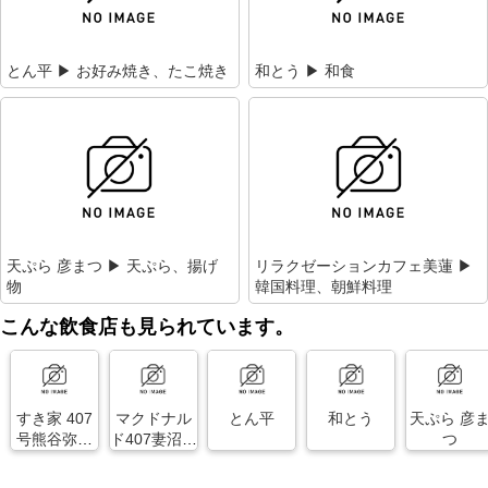
とん平 ▶ お好み焼き、たこ焼き
和とう ▶ 和食
天ぷら 彦まつ ▶ 天ぷら、揚げ
リラクゼーションカフェ美蓮 ▶
物
韓国料理、朝鮮料理
こんな飲食店も見られています。
すき家 407
マクドナル
とん平
和とう
天ぷら 彦
号熊谷弥藤
ド407妻沼イ
つ
吾店
ール店