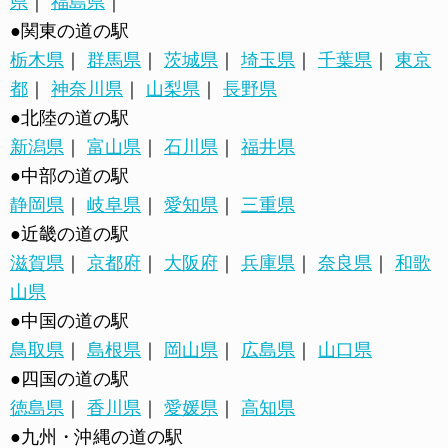
県
｜
福島県
｜
●関東の道の駅
栃木県
｜
群馬県
｜
茨城県
｜
埼玉県
｜
千葉県
｜
東京
都
｜
神奈川県
｜
山梨県
｜
長野県
●北陸の道の駅
新潟県
｜
富山県
｜
石川県
｜
福井県
●中部の道の駅
静岡県
｜
岐阜県
｜
愛知県
｜
三重県
●近畿の道の駅
滋賀県
｜
京都府
｜
大阪府
｜
兵庫県
｜
奈良県
｜
和歌
山県
●中国の道の駅
鳥取県
｜
島根県
｜
岡山県
｜
広島県
｜
山口県
●四国の道の駅
徳島県
｜
香川県
｜
愛媛県
｜
高知県
●九州・沖縄の道の駅