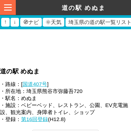
道の駅 めぬま
↑
↓
🧭ナビ
🌞天気
埼玉県の道の駅一覧リス
道の駅 めぬま
・路線：[
国道407号
]
・所在地：埼玉県熊谷市弥藤吾720
・駅名：めぬま
・施設：ベビーベッド、レストラン、公園、EV充電施
設、観光案内、身障者トイレ、ショップ
・登録：
第16回登録
(H12.8)