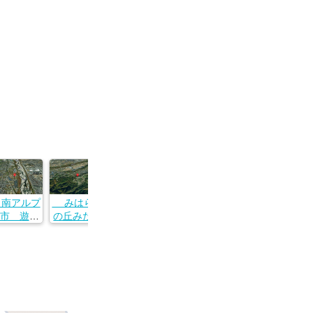
南アルプ
みはらし
むかわの
山口温泉
山宮温泉
市 遊・
の丘みたま
湯
山梨県甲斐
山梨県甲府
ふれあい
の湯
山梨県北杜
市篠原４７
市山宮町２
公園
山梨県西八
市武川町牧
７
５３２
梨県南ア
代郡市川三
原１３２２
プス市鏡
郷町大塚２
條３７８
６０８
２