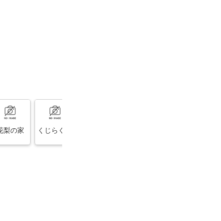
花梨の家
くじらぐも
暖炉レスト
韮崎家
魚民 韮崎駅
ラン ターシ
前店
ャ