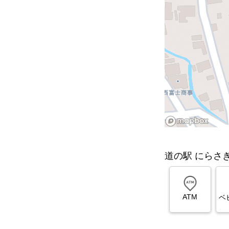
道の駅 にらさ
ATM
ベ