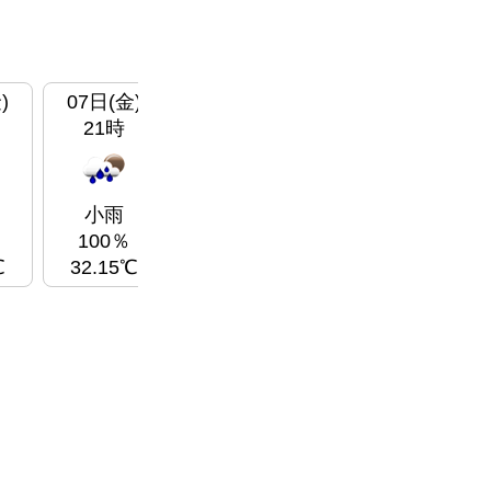
)
07日(金)
08日(
土
)
08日(
土
)
08
21時
00時
03時
薄い雲
雲
0％
0％
小雨
曇
26.04℃
24.66℃
100％
℃
32.15℃
26