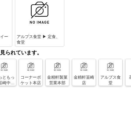
スイー
アルプス食堂 ▶ 定食、
食堂
見られています。
っともっ
コーナーポ
金精軒製菓
金精軒韮崎
アルプス食
韮崎中田
ケット本店
営業本部
店
堂
店