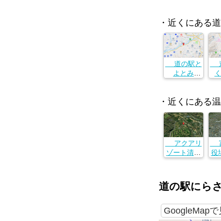
・近くにある道
道の駅と
道
よとみ
山梨県韮崎
山
市中田町中
市
・近くにある温
条
アクアリ
富
ゾート清里
役
山梨県北杜
市高根町清
山
里３５４５
摩
道の駅にら
−５
町
GoogleMap