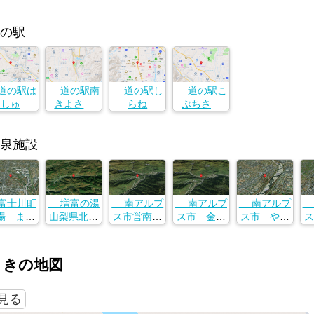
の駅
の駅は
道の駅南
道の駅し
道の駅こ
くしゅう
きよさと
らね
ぶちさわ
梨県韮崎
山梨県韮崎
山梨県韮崎
山梨県韮崎
中田町中
市中田町中
市中田町中
市中田町中
泉施設
条
条
条
条
士川町
増富の湯
南アルプ
南アルプ
南アルプ
場 まほ
山梨県北杜
ス市営南ア
ス市 金山
ス市 やま
ス
らの湯
市須玉町比
ルプス温泉
沢温泉
なみの湯
湯
梨県南巨
志6438
ロッジ
山梨県南ア
山梨県南ア
郡富士川
山梨県南ア
ルプス市芦
ルプス市西
山
さきの地図
長澤１７
ルプス市芦
安芦倉１５
南湖１２９
ル
５７−２
安芦倉１５
２５
９−１
中
７０
で見る