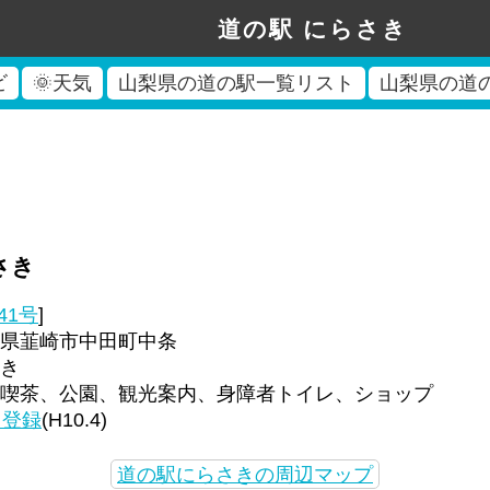
道の駅 にらさき
ビ
🌞天気
山梨県の道の駅一覧リスト
山梨県の道
さき
41号
]
県韮崎市中田町中条
き
喫茶、公園、観光案内、身障者トイレ、ショップ
回登録
(H10.4)
道の駅にらさきの周辺マップ