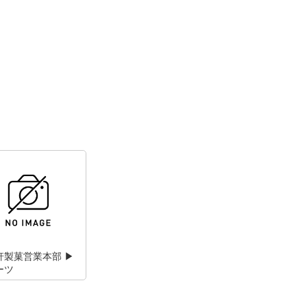
軒製菓営業本部 ▶
ーツ