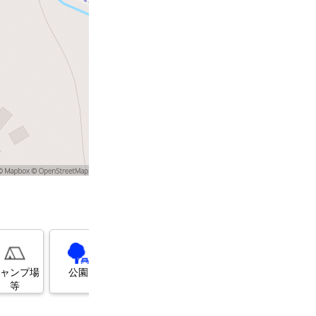
展望台
美術館・博
ガソリンス
物館
タンド
ャンプ場
公園
等