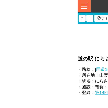
↑
↓
🧭ナ
道の駅 にら
・路線：[
国道1
・所在地：山梨
・駅名：にらさ
・施設：軽食・
・登録：
第14