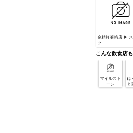
金精軒韮崎店 ▶ 
ツ
こんな飲食店も
マイルスト
ほ
ーン
と