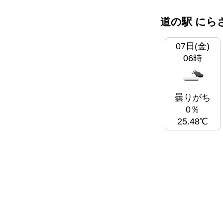
道の駅 にら
07日(金)
06時
曇りがち
0％
25.48℃