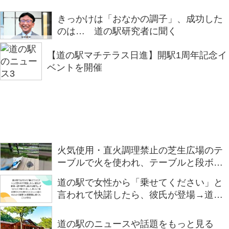
きっかけは「おなかの調子」、成功した
のは… 道の駅研究者に聞く
【道の駅マチテラス日進】開駅1周年記念イ
ベントを開催
火気使用・直火調理禁止の芝生広場のテ
ーブルで火を使われ、テーブルと段ボー
ルを焦がされる事案が発生… 火事になっ
道の駅で女性から「乗せてください」と
ていた可能性もあり、非常に危険「なん
言われて快諾したら、彼氏が登場→道中
でこういう事するかな」
勝手に菓子を食うし、ずっと2人で喋って
るし、しまいに「貧乏旅行だから寄付く
道の駅のニュースや話題をもっと見る