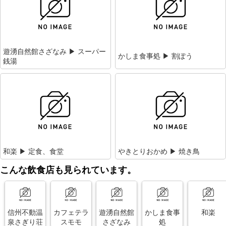
遊湧自然館さざなみ ▶ スーパー
かしま食事処 ▶ 割ぽう
銭湯
和楽 ▶ 定食、食堂
やきとりおかめ ▶ 焼き鳥
こんな飲食店も見られています。
信州不動温
カフェテラ
遊湧自然館
かしま食事
和楽
泉さぎり荘
スモモ
さざなみ
処