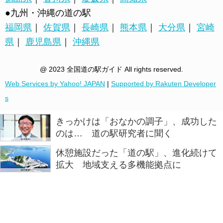
●九州・沖縄の道の駅
福岡県
｜
佐賀県
｜
長崎県
｜
熊本県
｜
大分県
｜
宮崎
県
｜
鹿児島県
｜
沖縄県
@ 2023 全国道の駅ガイド All rights reserved.
Web Services by Yahoo! JAPAN
|
Supported by Rakuten Developer
s
きっかけは「おなかの調子」、成功した
のは… 道の駅研究者に聞く
休憩施設だった「道の駅」、進化続けて
拡大 地域支える多機能拠点に