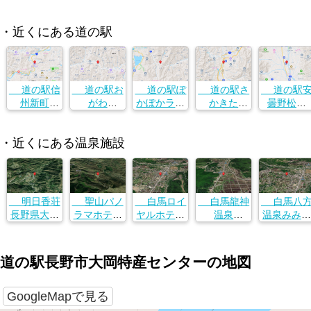
・近くにある道の駅
道の駅信
道の駅お
道の駅ぽ
道の駅さ
道の駅
州新町
がわ
かぽかラン
かきた
曇野松川
長野県長野
長野県長野
ド美麻
長野県長野
長野県長野
市大岡甲527
市大岡甲527
長野県長野
市大岡甲527
市大岡甲52
5-1
5-1
5-1
5-1
・近くにある温泉施設
市大岡甲527
5-1
明日香荘
聖山パノ
白馬ロイ
白馬龍神
白馬八
長野県大町
ラマホテル
ヤルホテル
温泉
温泉みみず
市八坂矢下
長野県長野
長野県北安
長野県北安
くの湯
１１６０
市大岡丙５
曇郡白馬村
曇郡白馬村
長野県北安
４０２−１
大字北城白
神城21396
曇郡白馬村
道の駅長野市大岡特産センターの地図
馬町２３１
大字北城八
０
方口５４８
０−１
GoogleMapで見る