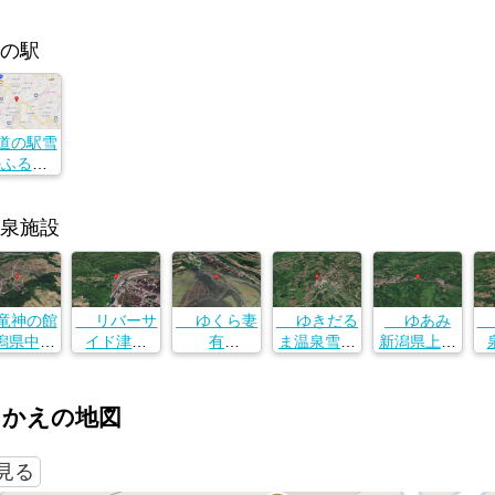
の駅
の駅雪
のふるさ
 やすづ
か
泉施設
野県下水
郡栄村北
3746-1
神の館
リバーサ
ゆくら妻
ゆきだる
ゆあみ
潟県中魚
イド津南
有
ま温泉雪の
新潟県上越
郡津南町
新潟県中魚
新潟県十日
湯
市浦川原区
ー
字谷内７
沼郡津南町
町市芋川乙
新潟県上越
小谷島１２
新
０３１
大字外丸丁
３２６７
市安塚区須
１７−１
町
さかえの地図
１９２１−１
川１８５８
湯
−１
で見る