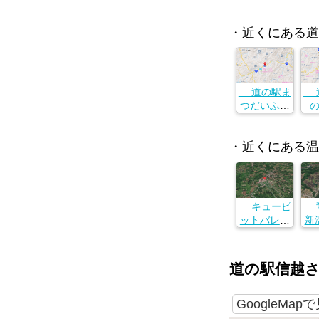
・近くにある道
道の駅ま
道
つだいふる
さと会館
と
長野県下水
・近くにある温
内郡栄村北
長
信3746-1
内
信
キューピ
竜
ットバレイ
新
新潟県上越
沼
市安塚区須
大
川４８２０
道の駅信越
GoogleMap