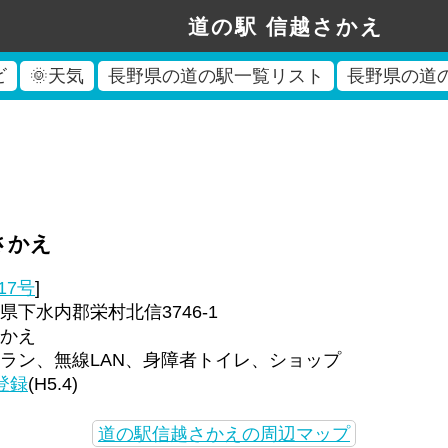
道の駅 信越さかえ
ビ
🌞天気
長野県の道の駅一覧リスト
長野県の道
さかえ
17号
]
下水内郡栄村北信3746-1
かえ
ラン、無線LAN、身障者トイレ、ショップ
登録
(H5.4)
道の駅信越さかえの周辺マップ