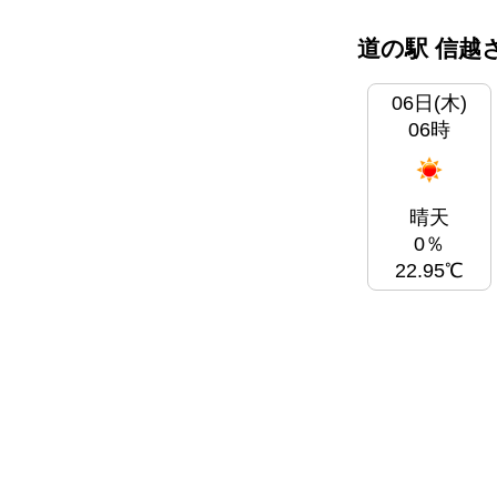
道の駅 信越
06日(木)
06時
晴天
0％
22.95℃