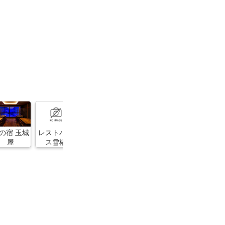
の宿 玉城
レストハウ
イートハウ
利和風厨房
多津美寿司
屋
ス雪椿
スふくはら