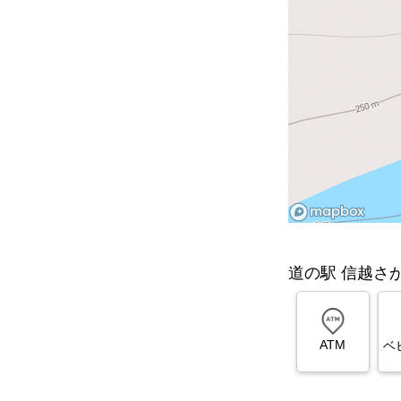
道の駅 信越さ
ATM
ベ