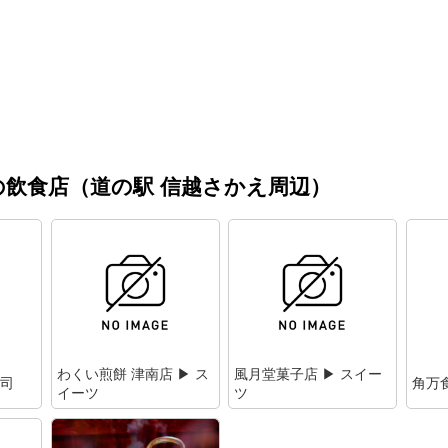
飲食店（道の駅 信越さかえ周辺）
わくい煎餅 津南店 ▶ ス
風月堂菓子店 ▶ スイー
寿司
角万
イーツ
ツ