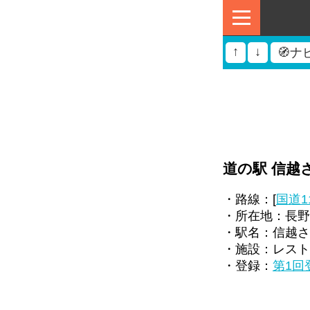
↑
↓
🧭ナ
道の駅 信越
・路線：[
国道1
・所在地：長野県
・駅名：信越さ
・施設：レスト
・登録：
第1回