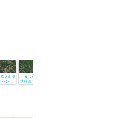
松之山温
まつだい
ナステビ
凌雲閣
泉センタ
芝峠温泉雲
ュウ湯の山
新潟県十日
 鷹の湯
海
新潟県十日
町市松之山
潟県十日
新潟県十日
町市松之山
天水越８１
市松之山
町市蓬平１
湯山１２５
本１８−１
２
２−１