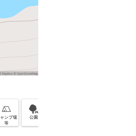
展望台
美術館・博
ガソリンス
物館
タンド
ャンプ場
公園
等