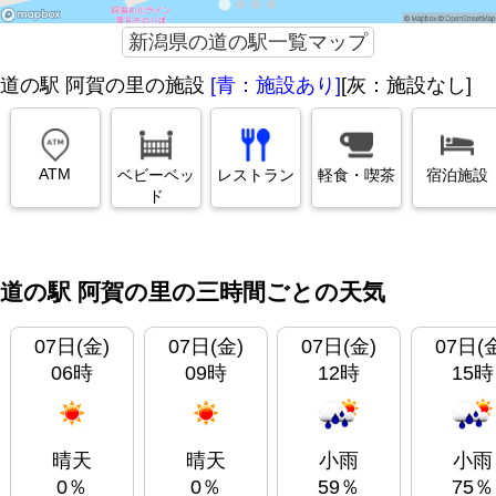
新潟県の道の駅一覧マップ
道の駅 阿賀の里の施設
[青：施設あり]
[灰：施設なし]
ATM
ベビーベッ
レストラン
軽食・喫茶
宿泊施設
ド
道の駅 阿賀の里の三時間ごとの天気
07日(金)
07日(金)
07日(金)
07日(
06時
09時
12時
15時
晴天
晴天
小雨
小雨
0％
0％
59％
75％