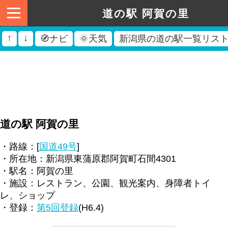
道の駅 阿賀の里
↑
↓
🧭ナビ
🌞天気
新潟県の道の駅一覧リス
道の駅 阿賀の里
・路線：[
国道49号
]
・所在地：新潟県東蒲原郡阿賀町石間4301
・駅名：阿賀の里
・施設：レストラン、公園、観光案内、身障者トイ
レ、ショップ
・登録：
第5回登録
(H6.4)