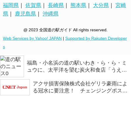
福岡県
｜
佐賀県
｜
長崎県
｜
熊本県
｜
大分県
｜
宮崎
県
｜
鹿児島県
｜
沖縄県
@ 2023 全国道の駅ガイド All rights reserved.
Web Services by Yahoo! JAPAN
|
Supported by Rakuten Developer
s
福島・小名浜の道の駅いわき・ら・ら・ミ
ュウに、太平洋を望む炭火和食店「うえの
炭や」がオープン
アクサ損害保険株式会社ゲリラ豪雨によ
る冠水に要注意！ チェンジングポスタ
ー第二弾「浅い判断が、深い後悔に。」
を全国の道の駅で掲示を開始