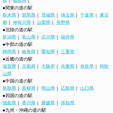
県
｜
福島県
｜
●関東の道の駅
栃木県
｜
群馬県
｜
茨城県
｜
埼玉県
｜
千葉県
｜
東京
都
｜
神奈川県
｜
山梨県
｜
長野県
●北陸の道の駅
新潟県
｜
富山県
｜
石川県
｜
福井県
●中部の道の駅
静岡県
｜
岐阜県
｜
愛知県
｜
三重県
●近畿の道の駅
滋賀県
｜
京都府
｜
大阪府
｜
兵庫県
｜
奈良県
｜
和歌
山県
●中国の道の駅
鳥取県
｜
島根県
｜
岡山県
｜
広島県
｜
山口県
●四国の道の駅
徳島県
｜
香川県
｜
愛媛県
｜
高知県
●九州・沖縄の道の駅