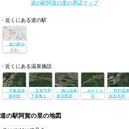
道の駅阿賀の里の周辺マップ
・近くにある道の駅
道の駅み
かわ
新潟県東蒲
原郡阿賀町
・近くにある温泉施設
石間4301
今板温泉
五泉市馬
城山温泉
みかぐら
村杉温
湯本館
下保養セン
新潟県新発
荘
組合共同浴
新潟県阿賀
ター
田市浦１０
新潟県東蒲
場
野市今板７
新潟県五泉
４０−１
原郡阿賀町
新潟県阿賀
９５−２
市馬下１８
広谷乙２０
野市村杉３
道の駅阿賀の里の地図
１６
８８
９４６−６