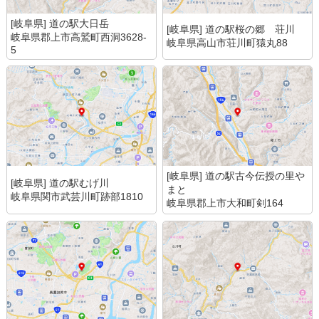
[岐阜県] 道の駅大日岳
[岐阜県] 道の駅桜の郷 荘川
岐阜県郡上市高鷲町西洞3628-
岐阜県高山市荘川町猿丸88
5
[岐阜県] 道の駅古今伝授の里や
[岐阜県] 道の駅むげ川
まと
岐阜県関市武芸川町跡部1810
岐阜県郡上市大和町剣164