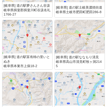
[岐阜県] 道の駅夢さんさん谷汲
[岐阜県] 道の駅土岐美濃焼街道
岐阜県揖斐郡揖斐川町谷汲名礼
岐阜県土岐市肥田町肥田286-8
1766-27
[岐阜県] 道の駅富有柿の里いと
[岐阜県] 道の駅ななもり清見
ぬき
岐阜県高山市清見町牧ヶ洞214
岐阜県本巣市上保18-2
5