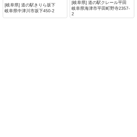
[岐阜県] 道の駅クレール平田
[岐阜県] 道の駅きりら坂下
岐阜県海津市平田町野寺2357-
岐阜県中津川市坂下450-2
2