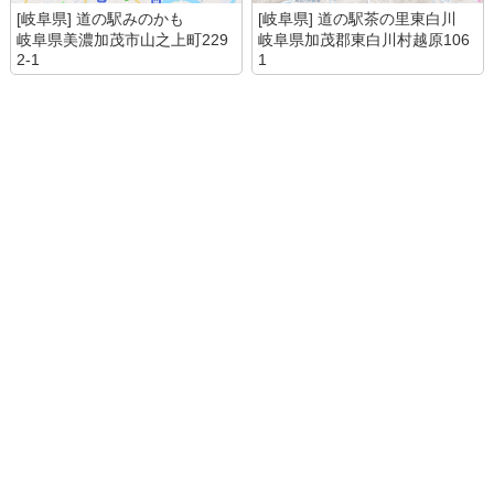
[岐阜県] 道の駅みのかも
[岐阜県] 道の駅茶の里東白川
岐阜県美濃加茂市山之上町229
岐阜県加茂郡東白川村越原106
2-1
1