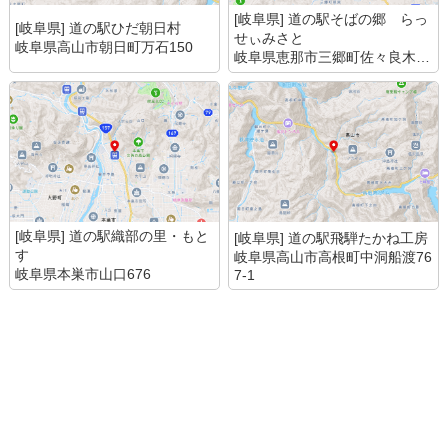
[岐阜県] 道の駅そばの郷 らっ
[岐阜県] 道の駅ひだ朝日村
せぃみさと
岐阜県高山市朝日町万石150
岐阜県恵那市三郷町佐々良木14
61番地の1
[岐阜県] 道の駅織部の里・もと
[岐阜県] 道の駅飛騨たかね工房
す
岐阜県高山市高根町中洞船渡76
岐阜県本巣市山口676
7-1