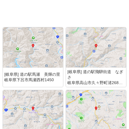
[岐阜県] 道の駅飛騨街道 なぎ
[岐阜県] 道の駅馬瀬 美輝の里
さ
岐阜県下呂市馬瀬西村1450
岐阜県高山市久々野町渚2685
番地