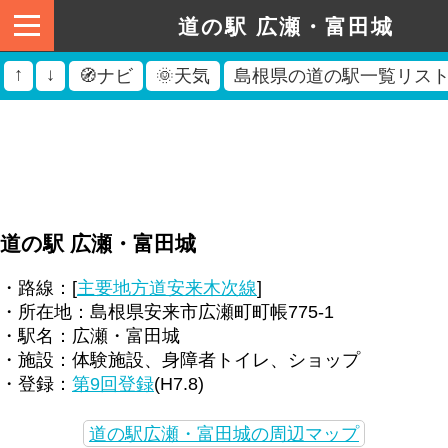
道の駅 広瀬・富田城
↑
↓
🧭ナビ
🌞天気
島根県の道の駅一覧リス
道の駅 広瀬・富田城
・路線：[
主要地方道安来木次線
]
・所在地：島根県安来市広瀬町町帳775-1
・駅名：広瀬・富田城
・施設：体験施設、身障者トイレ、ショップ
・登録：
第9回登録
(H7.8)
道の駅広瀬・富田城の周辺マップ