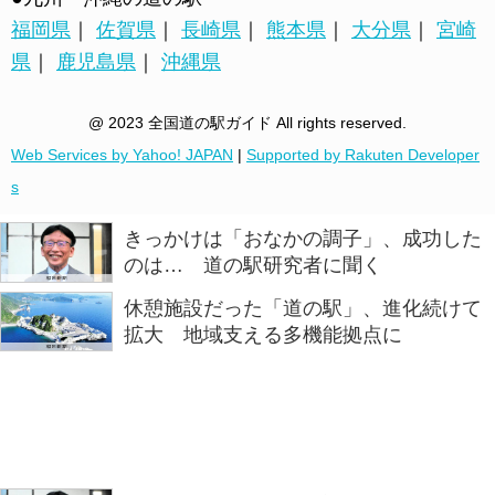
福岡県
｜
佐賀県
｜
長崎県
｜
熊本県
｜
大分県
｜
宮崎
県
｜
鹿児島県
｜
沖縄県
@ 2023 全国道の駅ガイド All rights reserved.
Web Services by Yahoo! JAPAN
|
Supported by Rakuten Developer
s
きっかけは「おなかの調子」、成功した
のは… 道の駅研究者に聞く
休憩施設だった「道の駅」、進化続けて
拡大 地域支える多機能拠点に