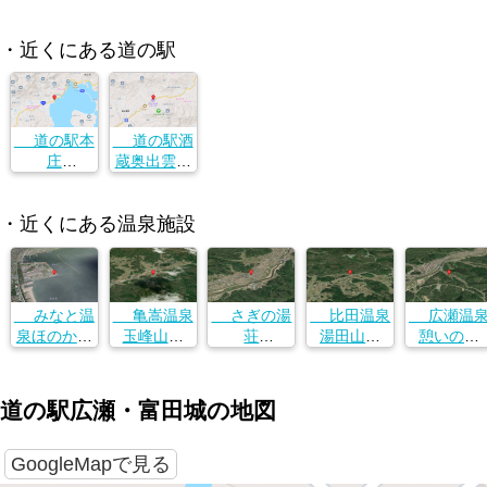
・近くにある道の駅
道の駅本
道の駅酒
庄
蔵奥出雲交
島根県安来
流館
市広瀬町町
島根県安来
・近くにある温泉施設
帳775-1
市広瀬町町
帳775-1
みなと温
亀嵩温泉
さぎの湯
比田温泉
広瀬温
泉ほのかみ
玉峰山荘
荘
湯田山荘
憩いの家
鳥取県境港
島根県仁多
島根県安来
島根県安来
島根県安来
市竹内団地
郡奥出雲町
市古川町４
市広瀬町東
市広瀬町富
２５５−５
亀嵩３６０
７８−１
比田1373
田１０３１
道の駅広瀬・富田城の地図
９−１
−１
GoogleMapで見る