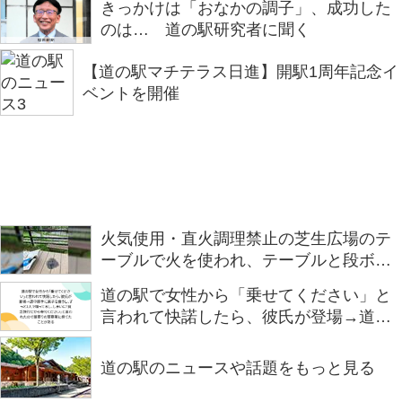
きっかけは「おなかの調子」、成功した
のは… 道の駅研究者に聞く
【道の駅マチテラス日進】開駅1周年記念イ
ベントを開催
火気使用・直火調理禁止の芝生広場のテ
ーブルで火を使われ、テーブルと段ボー
ルを焦がされる事案が発生… 火事になっ
道の駅で女性から「乗せてください」と
ていた可能性もあり、非常に危険「なん
言われて快諾したら、彼氏が登場→道中
でこういう事するかな」
勝手に菓子を食うし、ずっと2人で喋って
るし、しまいに「貧乏旅行だから寄付く
道の駅のニュースや話題をもっと見る
ださい」と言われたので最寄りの警察署