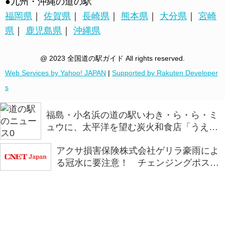
●九州・沖縄の道の駅
福岡県
｜
佐賀県
｜
長崎県
｜
熊本県
｜
大分県
｜
宮崎
県
｜
鹿児島県
｜
沖縄県
@ 2023 全国道の駅ガイド All rights reserved.
Web Services by Yahoo! JAPAN
|
Supported by Rakuten Developer
s
福島・小名浜の道の駅いわき・ら・ら・ミ
ュウに、太平洋を望む炭火和食店「うえの
炭や」がオープン
アクサ損害保険株式会社ゲリラ豪雨によ
る冠水に要注意！ チェンジングポスタ
ー第二弾「浅い判断が、深い後悔に。」
を全国の道の駅で掲示を開始