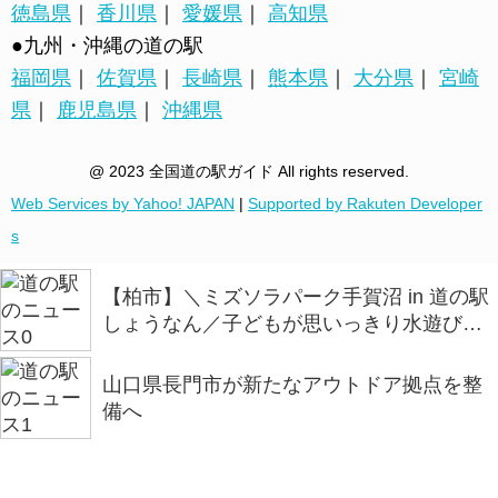
徳島県
｜
香川県
｜
愛媛県
｜
高知県
●九州・沖縄の道の駅
福岡県
｜
佐賀県
｜
長崎県
｜
熊本県
｜
大分県
｜
宮崎
県
｜
鹿児島県
｜
沖縄県
@ 2023 全国道の駅ガイド All rights reserved.
Web Services by Yahoo! JAPAN
|
Supported by Rakuten Developer
s
【柏市】＼ミズソラパーク手賀沼 in 道の駅
しょうなん／子どもが思いっきり水遊びを
楽しめるイベントを開催
山口県長門市が新たなアウトドア拠点を整
備へ