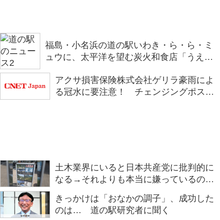
福島・小名浜の道の駅いわき・ら・ら・ミ
ュウに、太平洋を望む炭火和食店「うえの
炭や」がオープン
アクサ損害保険株式会社ゲリラ豪雨によ
る冠水に要注意！ チェンジングポスタ
ー第二弾「浅い判断が、深い後悔に。」
を全国の道の駅で掲示を開始
土木業界にいると日本共産党に批判的に
なる→それよりも本当に嫌っているのは
民主党かもしれない「道の駅ですらこの
きっかけは「おなかの調子」、成功した
怒りっぷりなの……。」
のは… 道の駅研究者に聞く