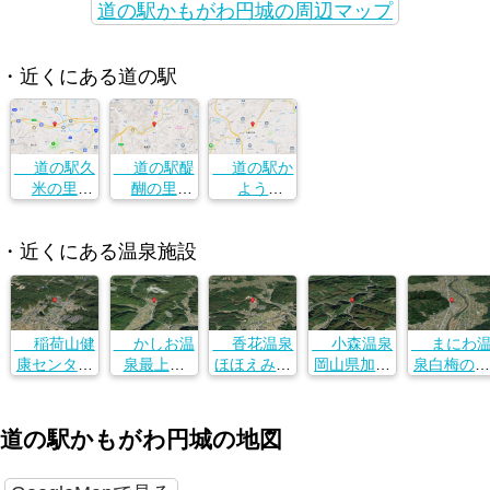
道の駅かもがわ円城の周辺マップ
・近くにある道の駅
道の駅久
道の駅醍
道の駅か
米の里
醐の里
よう
岡山県加賀
岡山県加賀
岡山県加賀
郡吉備中央
郡吉備中央
郡吉備中央
・近くにある温泉施設
町上田西232
町上田西232
町上田西232
5-1
5-1
5-1
稲荷山健
かしお温
香花温泉
小森温泉
まにわ
康センター
泉最上荘
ほほえみの
岡山県加賀
泉白梅の湯
岡山県岡山
岡山県岡山
湯
郡吉備中央
岡山県真庭
市北区高松
市北区粟井
岡山県久米
町小森２４
市開田６２
稲荷５７０
２２２４−２
郡美咲町打
５
０
道の駅かもがわ円城の地図
穴下１７６
６