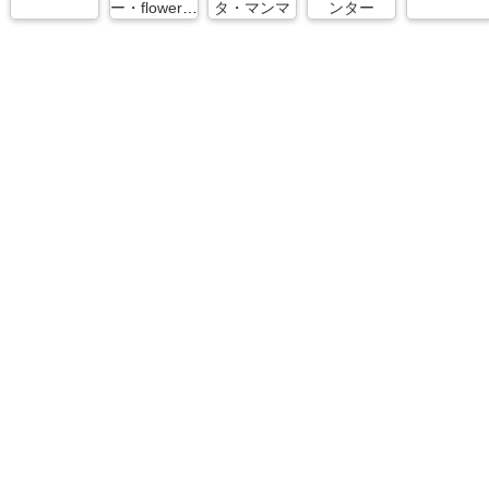
ー・flower・
タ・マンマ
ンター
and・cafe・
花空間