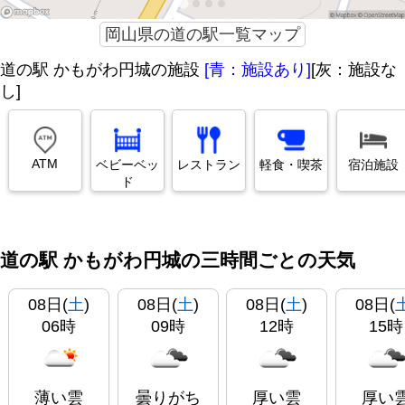
岡山県の道の駅一覧マップ
道の駅 かもがわ円城の施設
[青：施設あり]
[灰：施設な
し]
ATM
ベビーベッ
レストラン
軽食・喫茶
宿泊施設
ド
道の駅 かもがわ円城の三時間ごとの天気
08日(
土
)
08日(
土
)
08日(
土
)
08日(
06時
09時
12時
15時
薄い雲
曇りがち
厚い雲
厚い