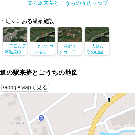
道の駅来夢とごうちの周辺マップ
・近くにある温泉施設
五日市天
クアハウ
芸北オー
広島市
然温泉ゆら
ス湯の山
クガーデン
湯の山温泉
ゆら
広島県広島
広島県山県
館
広島県広島
市佐伯区湯
郡北広島町
広島県広島
市佐伯区利
来町大字和
細見１４５
市佐伯区湯
道の駅来夢とごうちの地図
松２丁目１
田４４３
−１０４
来町大字和
７−１０
田４７１
GoogleMapで見る