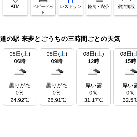
ATM
ベビーベッ
レストラン
軽食・喫茶
宿泊施設
ド
道の駅 来夢とごうちの三時間ごとの天気
08日(
土
)
08日(
土
)
08日(
土
)
08日(
06時
09時
12時
15時
曇りがち
曇りがち
厚い雲
厚い
0％
0％
0％
0％
24.92℃
28.91℃
31.17℃
32.5