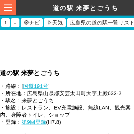
道の駅 来夢とごうち
↑
↓
🧭ナビ
🌞天気
広島県の道の駅一覧リス
道の駅 来夢とごうち
・路線：[
国道191号
]
・所在地：広島県山県郡安芸太田町大字上殿632-2
・駅名：来夢とごうち
・施設：レストラン、EV充電施設、無線LAN、観光案
内、身障者トイレ、ショップ
・登録：
第9回登録
(H7.8)