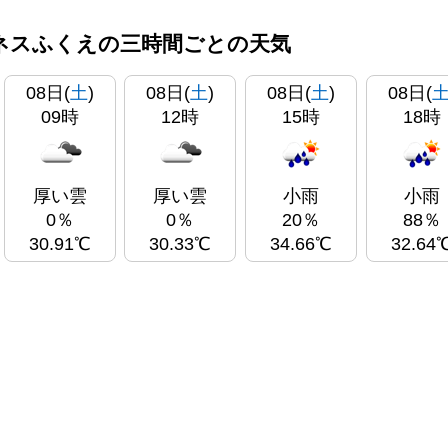
ネスふくえの三時間ごとの天気
08日(
土
)
08日(
土
)
08日(
土
)
08日(
09時
12時
15時
18時
厚い雲
厚い雲
小雨
小雨
0％
0％
20％
88％
30.91℃
30.33℃
34.66℃
32.64