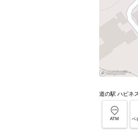
道の駅 ハピネ
ATM
ベ