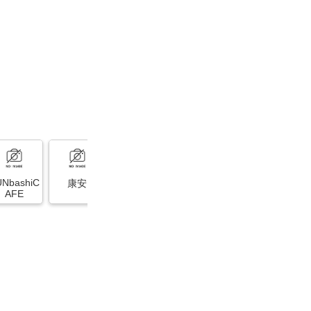
UNbashiC
康安
中村製菓本
松陰食堂
来萩
AFE
舗 しーまー
と店