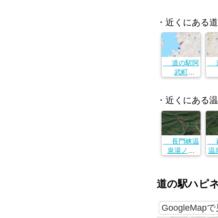
・近くにある道
道の駅阿
道
武町
山口県萩市
山
福井下4014-
福井
2
・近くにある温
長門峡温
萩
泉湯ノ瀬
温
山口県萩市
川上３９１
山
９−６１
川
道の駅ハピ
８
GoogleMap