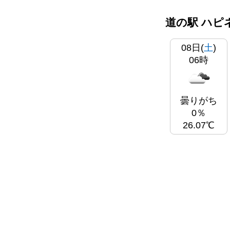
道の駅 ハピ
08日(
土
)
06時
曇りがち
0％
26.07℃