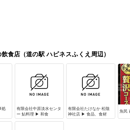
飲食店（道の駅 ハピネスふくえ周辺）
事処
有限会社中原淡水センタ
有限会社たけなか 松陰
魚民 
ー 鮎料理 ▶ 和食
神社店 ▶ 食品、食材