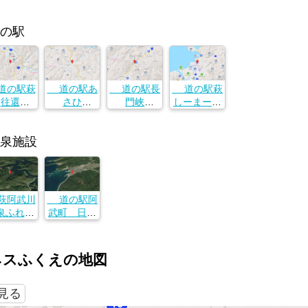
の駅
の駅萩
道の駅あ
道の駅長
道の駅萩
往還
さひ
門峡
しーまーと
口県萩市
山口県萩市
山口県萩市
山口県萩市
下4014-
福井下4014-
福井下4014-
福井下4014-
2
2
2
2
泉施設
阿武川
道の駅阿
泉ふれあ
武町 日本
い会館
海温泉・鹿
口県萩市
島の湯
上字岡４
山口県阿武
ネスふくえの地図
９２−１
郡阿武町大
字奈古２２
４９
で見る