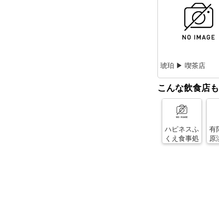
琥珀 ▶ 喫茶店
こんな飲食店も
ハピネスふ
有
くえ食事処
原
タ