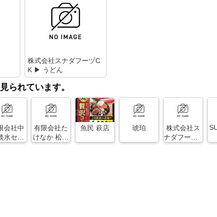
株式会社スナダフーヅC
K ▶ うどん
見られています。
S
限会社中
有限会社た
魚民 萩店
琥珀
株式会社ス
淡水セン
けなか 松陰
ナダフーヅC
K
ー 鮎料理
神社店