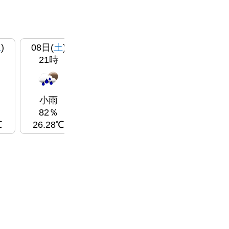
土
)
08日(
土
)
09日(
日
)
09日(
日
)
09
21時
00時
03時
厚い雲
厚い雲
1％
0％
小雨
24.53℃
23.92℃
82％
℃
26.28℃
23