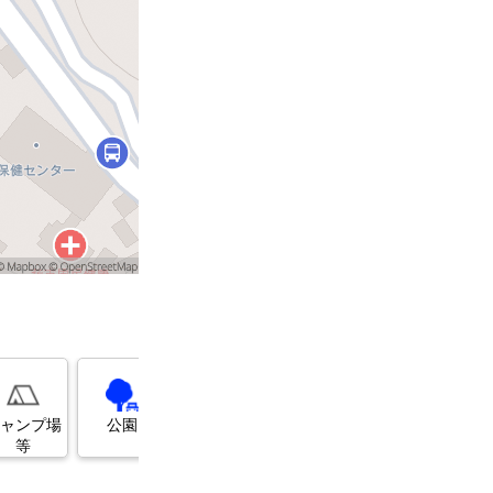
展望台
美術館・博
ガソリンス
物館
タンド
ャンプ場
公園
等