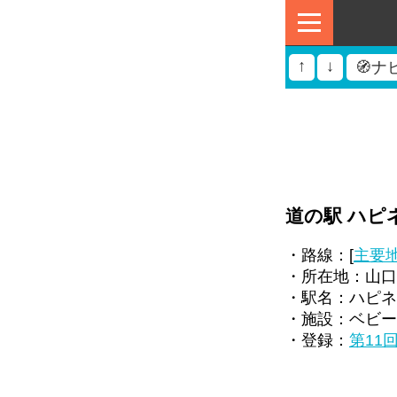
↑
↓
🧭ナ
道の駅 ハピ
・路線：[
主要
・所在地：山口県
・駅名：ハピネ
・施設：ベビー
・登録：
第11