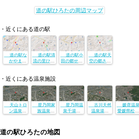
道の駅ひろたの周辺マップ
・近くにある道の駅
道の駅な
道の駅清
道の駅小
道の駅天
かやま
流の里ひじ
田の郷せせ
空の郷さん
愛媛県伊予
かわ
らぎ
さん
郡砥部町総
愛媛県伊予
愛媛県伊予
愛媛県伊予
・近くにある温泉施設
津162-1
郡砥部町総
郡砥部町総
郡砥部町総
津162-1
津162-1
津162-1
天山トロ
星乃岡家
星乃岡温
古川天然
媛彦温
ン温泉
族温泉
泉千湯館
温泉湯楽
愛媛県松山
愛媛県松山
愛媛県松山
愛媛県松山
愛媛県松山
市畑寺３丁
市福音寺町
市星岡１丁
市星岡１丁
市古川西２
目４
７５０
目３−３
目２−１６
丁目８−９
道の駅ひろたの地図