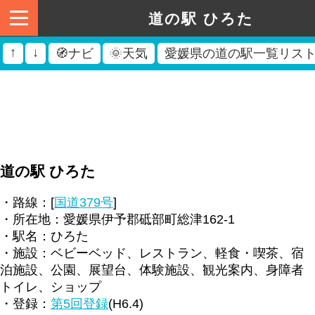
道の駅 ひろた
↑
↓
🧭ナビ
🌞天気
愛媛県の道の駅一覧リス
道の駅 ひろた
・路線：[
国道379号
]
・所在地：愛媛県伊予郡砥部町総津162-1
・駅名：ひろた
・施設：ベビーベッド、レストラン、軽食・喫茶、宿
泊施設、公園、展望台、体験施設、観光案内、身障者
トイレ、ショップ
・登録：
第5回登録
(H6.4)