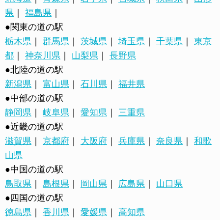
県
｜
福島県
｜
●関東の道の駅
栃木県
｜
群馬県
｜
茨城県
｜
埼玉県
｜
千葉県
｜
東京
都
｜
神奈川県
｜
山梨県
｜
長野県
●北陸の道の駅
新潟県
｜
富山県
｜
石川県
｜
福井県
●中部の道の駅
静岡県
｜
岐阜県
｜
愛知県
｜
三重県
●近畿の道の駅
滋賀県
｜
京都府
｜
大阪府
｜
兵庫県
｜
奈良県
｜
和歌
山県
●中国の道の駅
鳥取県
｜
島根県
｜
岡山県
｜
広島県
｜
山口県
●四国の道の駅
徳島県
｜
香川県
｜
愛媛県
｜
高知県