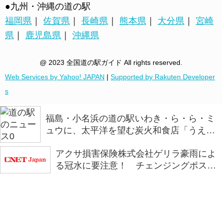
●九州・沖縄の道の駅
福岡県
｜
佐賀県
｜
長崎県
｜
熊本県
｜
大分県
｜
宮崎
県
｜
鹿児島県
｜
沖縄県
@ 2023 全国道の駅ガイド All rights reserved.
Web Services by Yahoo! JAPAN
|
Supported by Rakuten Developer
s
福島・小名浜の道の駅いわき・ら・ら・ミ
ュウに、太平洋を望む炭火和食店「うえの
炭や」がオープン
アクサ損害保険株式会社ゲリラ豪雨によ
る冠水に要注意！ チェンジングポスタ
ー第二弾「浅い判断が、深い後悔に。」
を全国の道の駅で掲示を開始