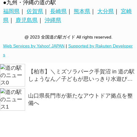
●九州・沖縄の道の駅
福岡県
｜
佐賀県
｜
長崎県
｜
熊本県
｜
大分県
｜
宮崎
県
｜
鹿児島県
｜
沖縄県
@ 2023 全国道の駅ガイド All rights reserved.
Web Services by Yahoo! JAPAN
|
Supported by Rakuten Developer
s
【柏市】＼ミズソラパーク手賀沼 in 道の駅
しょうなん／子どもが思いっきり水遊びを
楽しめるイベントを開催
山口県長門市が新たなアウトドア拠点を整
備へ