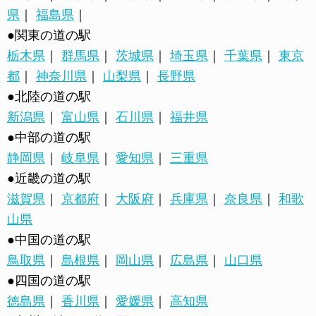
県
｜
福島県
｜
●関東の道の駅
栃木県
｜
群馬県
｜
茨城県
｜
埼玉県
｜
千葉県
｜
東京
都
｜
神奈川県
｜
山梨県
｜
長野県
●北陸の道の駅
新潟県
｜
富山県
｜
石川県
｜
福井県
●中部の道の駅
静岡県
｜
岐阜県
｜
愛知県
｜
三重県
●近畿の道の駅
滋賀県
｜
京都府
｜
大阪府
｜
兵庫県
｜
奈良県
｜
和歌
山県
●中国の道の駅
鳥取県
｜
島根県
｜
岡山県
｜
広島県
｜
山口県
●四国の道の駅
徳島県
｜
香川県
｜
愛媛県
｜
高知県