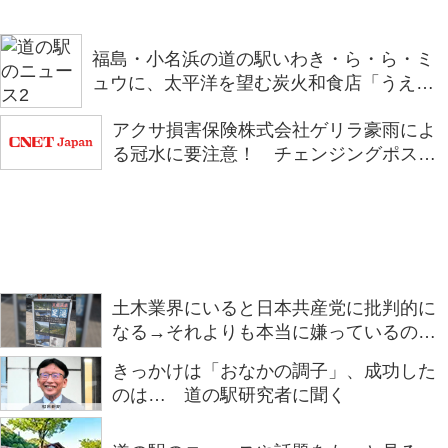
福島・小名浜の道の駅いわき・ら・ら・ミ
ュウに、太平洋を望む炭火和食店「うえの
炭や」がオープン
アクサ損害保険株式会社ゲリラ豪雨によ
る冠水に要注意！ チェンジングポスタ
ー第二弾「浅い判断が、深い後悔に。」
を全国の道の駅で掲示を開始
土木業界にいると日本共産党に批判的に
なる→それよりも本当に嫌っているのは
民主党かもしれない「道の駅ですらこの
きっかけは「おなかの調子」、成功した
怒りっぷりなの……。」
のは… 道の駅研究者に聞く