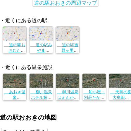
道の駅おおきの周辺マップ
・近くにある道の駅
道の駅お
道の駅み
道の駅吉
おむた
やま
野ヶ里
福岡県三瀦
福岡県三瀦
福岡県三瀦
郡大木町大
郡大木町大
郡大木町大
・近くにある温泉施設
字横溝1331
字横溝1331
字横溝1331
番地1
番地1
番地1
あおき温
柳川温泉
柳川温泉
船小屋・
天照の
泉
ホテル輝泉
はえんかぜ
別荘たかと
大牟田店
福岡県久留
荘
（南風）
り
福岡県大牟
米市城島町
福岡県柳川
福岡県柳川
福岡県みや
田市大字草
上青木３６
市三橋町柳
市上宮永町
ま市瀬高町
木１１４４
道の駅おおきの地図
６−１
河８７４
６−３
長田１６５
−１３
４−１