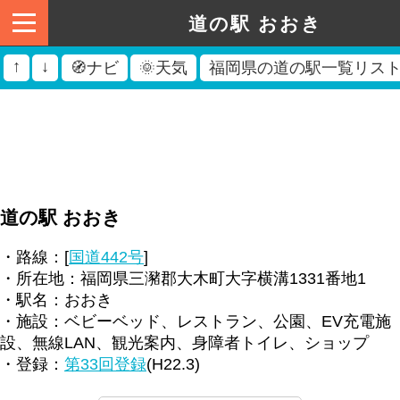
道の駅 おおき
↑
↓
🧭ナビ
🌞天気
福岡県の道の駅一覧リス
道の駅 おおき
・路線：[
国道442号
]
・所在地：福岡県三瀦郡大木町大字横溝1331番地1
・駅名：おおき
・施設：ベビーベッド、レストラン、公園、EV充電施
設、無線LAN、観光案内、身障者トイレ、ショップ
・登録：
第33回登録
(H22.3)