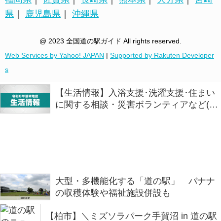
県
｜
鹿児島県
｜
沖縄県
@ 2023 全国道の駅ガイド All rights reserved.
Web Services by Yahoo! JAPAN
|
Supported by Rakuten Developer
s
【生活情報】入浴支援･洗濯支援･住まい
に関する相談・災害ボランティアなど(７
日午後4時時点)
大型・多機能化する「道の駅」 バナナ
の収穫体験や福祉施設併設も
【柏市】＼ミズソラパーク手賀沼 in 道の駅