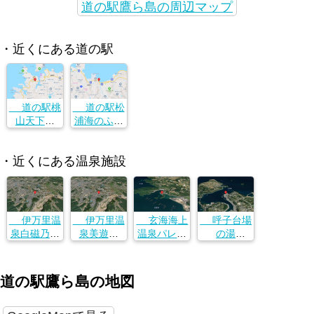
道の駅鷹ら島の周辺マップ
・近くにある道の駅
道の駅桃
道の駅松
山天下市
浦海のふる
長崎県松浦
さと館
市鷹島町神
長崎県松浦
・近くにある温泉施設
崎免1636番
市鷹島町神
地
崎免1636番
地
伊万里温
伊万里温
玄海海上
呼子台場
泉白磁乃湯
泉美遊館
温泉パレア
の湯
佐賀県伊万
佐賀県伊万
佐賀県東松
佐賀県唐津
里市立花町
里市立花町
浦郡玄海町
市呼子町呼
２４０２−１
２４０２−１
大字石田１
子１７４０
道の駅鷹ら島の地図
３６９−３
−１１