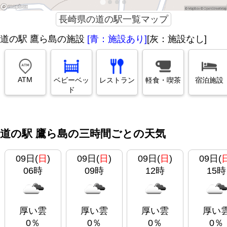
長崎県の道の駅一覧マップ
道の駅 鷹ら島の施設
[青：施設あり]
[灰：施設なし]
ATM
ベビーベッ
レストラン
軽食・喫茶
宿泊施設
ド
道の駅 鷹ら島の三時間ごとの天気
09日(
日
)
09日(
日
)
09日(
日
)
09日(
06時
09時
12時
15時
厚い雲
厚い雲
厚い雲
厚い
0％
0％
0％
0％