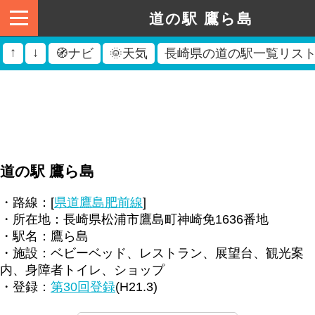
道の駅 鷹ら島
↑
↓
🧭ナビ
🌞天気
長崎県の道の駅一覧リス
道の駅 鷹ら島
・路線：[
県道鷹島肥前線
]
・所在地：長崎県松浦市鷹島町神崎免1636番地
・駅名：鷹ら島
・施設：ベビーベッド、レストラン、展望台、観光案
内、身障者トイレ、ショップ
・登録：
第30回登録
(H21.3)