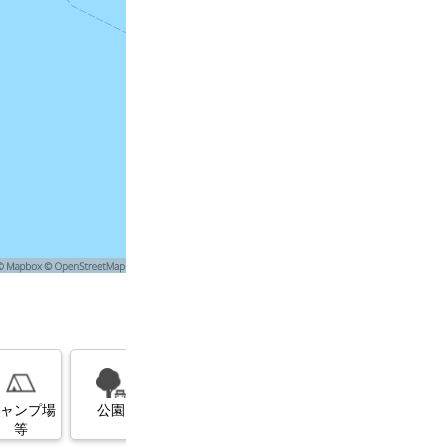
展望台
美術館・博
ガソリンス
物館
タンド
ャンプ場
公園
等