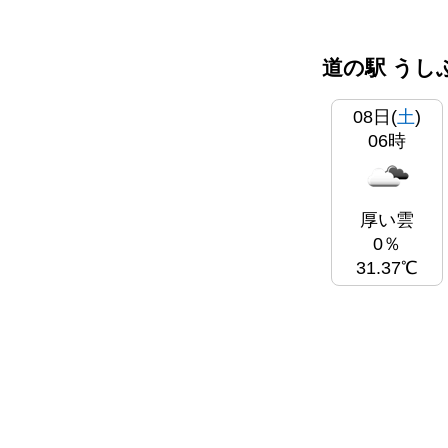
道の駅 うし
08日(
土
)
06時
厚い雲
0％
31.37℃