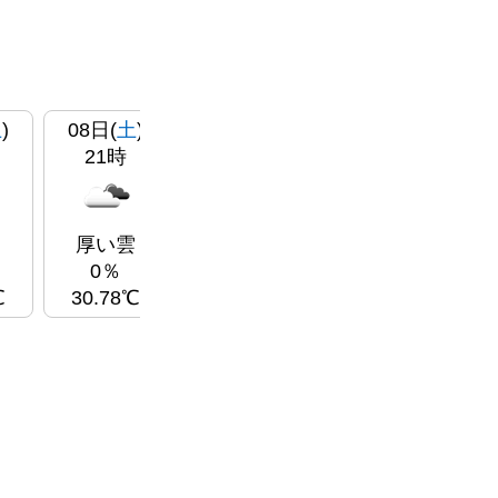
土
)
08日(
土
)
09日(
日
)
09日(
日
)
09
21時
00時
03時
雲
厚い雲
厚い雲
厚い雲
29
0％
0％
0％
℃
30.78℃
30.7℃
29.97℃