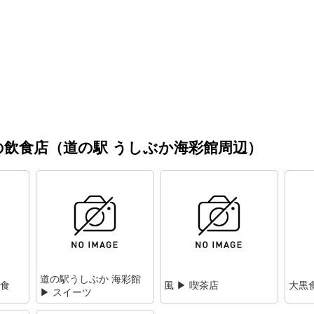
飲食店（道の駅 うしぶか海彩館周辺）
道の駅うしぶか 海彩館
和食
風 ▶ 喫茶店
大黒
▶ スイーツ