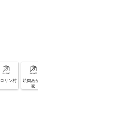
ロリン村
焼肉あかね
井上勇商店
すしよし
ふぁんふぁ
家
ん