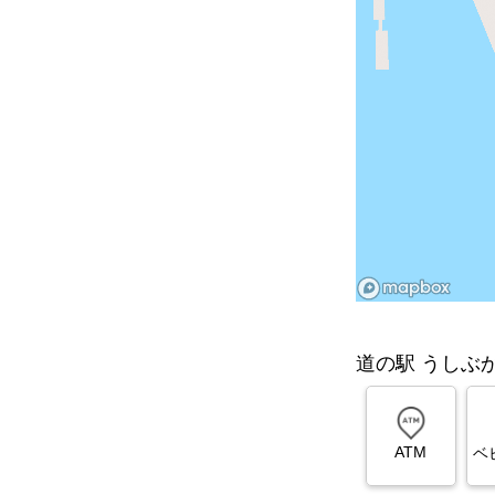
道の駅 うしぶ
ATM
ベ