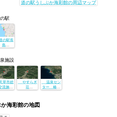
道の駅うしぶか海彩館の周辺マップ
の駅
の駅長
島
本県天草
深町228
6-116
泉施設
草市総
やすらぎ
温泉セン
交流施設
荘
ター 椿の
然温泉愛
熊本県天草
湯
夢里
市久玉町２
鹿児島県出
本県天草
１９３−２
水郡長島町
ぶか海彩館の地図
河浦町河
指江１５５
４７４７
３
−１