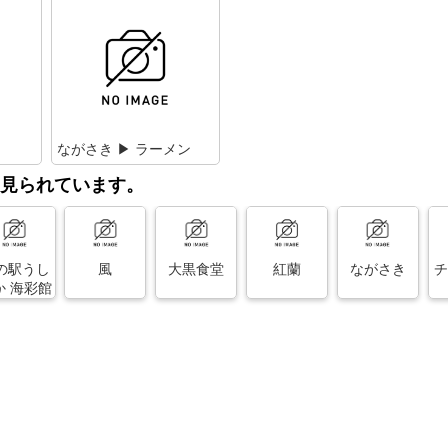
ながさき ▶ ラーメン
見られています。
の駅うし
風
大黒食堂
紅蘭
ながさき
チ
か 海彩館