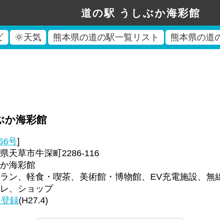
道の駅 うしぶか海彩館
ビ
🌞天気
熊本県の道の駅一覧リスト
熊本県の道
ぶか海彩館
66号
]
天草市牛深町2286-116
か海彩館
ラン、軽食・喫茶、美術館・博物館、EV充電施設、無線
レ、ショップ
回登録
(H27.4)