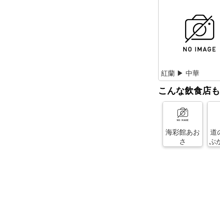
紅蘭 ▶ 中華
こんな飲食店も
海彩館あお
道
さ
ぶ