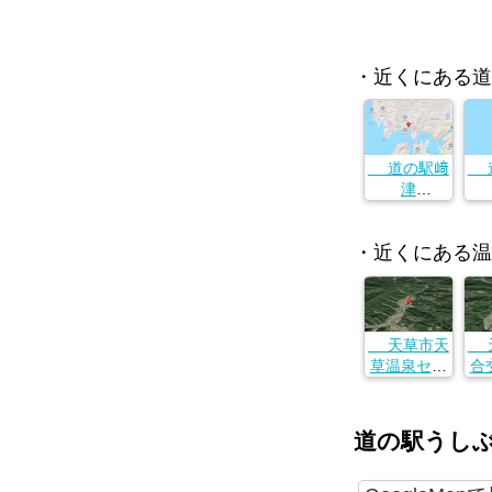
・近くにある道
道の駅﨑
道
津
熊本県天草
熊
市牛深町228
市牛
6-116
・近くにある温
天草市天
天
草温泉セン
合
ターやすら
天
ぎの湯
熊本県天草
熊
道の駅うし
市久玉町２
市
１９３−２
浦