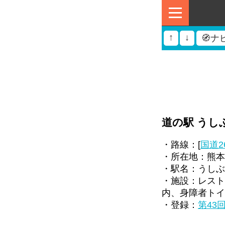
↑
↓
🧭ナ
道の駅 うし
・路線：[
国道2
・所在地：熊本県
・駅名：うしぶ
・施設：レスト
内、身障者トイ
・登録：
第43