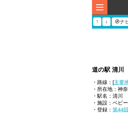
↑
↓
🧭ナ
道の駅 清川
・路線：[
主要
・所在地：神奈
・駅名：清川
・施設：ベビー
・登録：
第44