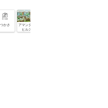
つかさ
アマンダン
BOM BAY イ
マクドナル
ジョイ
ヒルズ
ンドレスト
ド厚木鳶尾
ラン
店