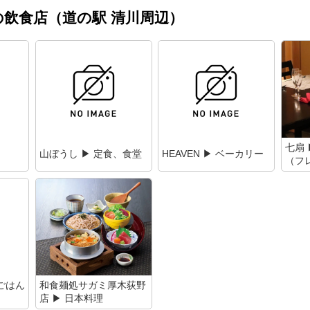
飲食店（道の駅 清川周辺）
七扇
山ぼうし ▶ 定食、食堂
HEAVEN ▶ ベーカリー
（フ
のごはん
和食麺処サガミ厚木荻野
店 ▶ 日本料理