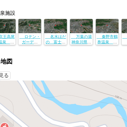
泉施設
王高尾
ロテン・
名水はだ
万葉の湯
秦野市鶴
温泉 極
ガーデン
の 富士見
神奈川県秦
巻温泉 弘
楽湯
東京都町田
の湯
野市河原町
法の里湯
神
京都八王
市相原町３
神奈川県秦
２−５４
神奈川県秦
勢
市高尾町
５８
野市曽屋４
野市鶴巻北
原
の地図
２２９−６
５５３−１
３丁目１−２
で見る