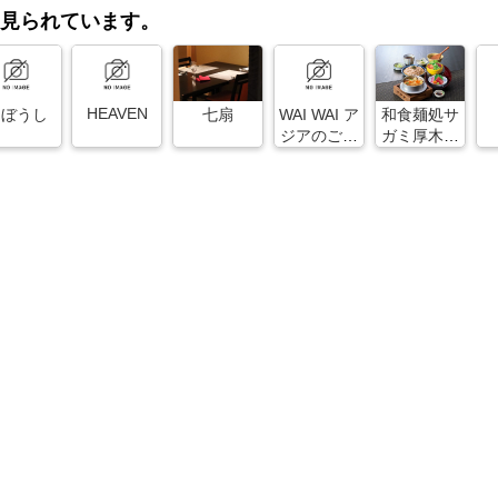
見られています。
HEAVEN
山ぼうし
七扇
WAI WAI ア
和食麺処サ
ジアのごは
ガミ厚木荻
んやさん
野店