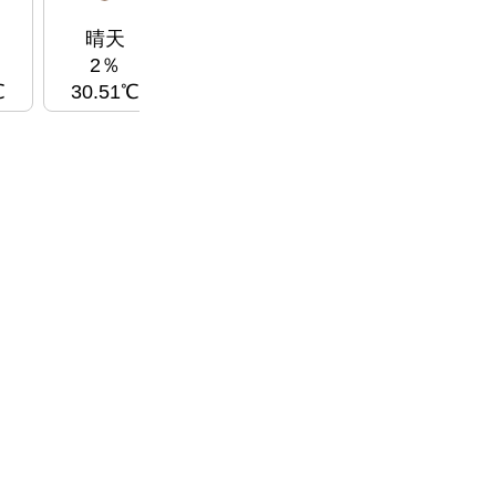
雲
雲
曇
0％
0％
晴天
26.45℃
25.8℃
26
2％
℃
30.51℃