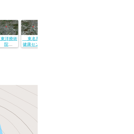
東洋療術
東名厚木
すずきフ
陣屋
さがみ湖
院
健康センタ
ァクトリー
神奈川県秦
温泉 うる
奈川県伊
ー
すずき施術
野市鶴巻北
り
原市伊勢
神奈川県厚
院
２丁目８−２
神奈川県相
１丁目１
木市岡田３
神奈川県相
４
模原市緑区
４−１４
丁目１７−１
模原市緑区
若柳１６３
０
下九沢１９
４
０２−１