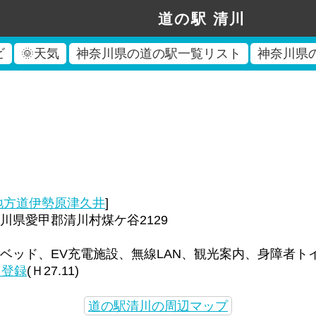
道の駅 清川
ビ
🌞天気
神奈川県の道の駅一覧リスト
神奈川県
地方道伊勢原津久井
]
川県愛甲郡清川村煤ケ谷2129
ベッド、EV充電施設、無線LAN、観光案内、身障者ト
回登録
(Ｈ27.11)
道の駅清川の周辺マップ