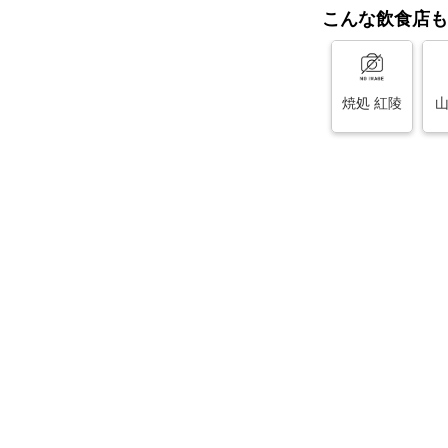
こんな飲食店も
焼処 紅陵