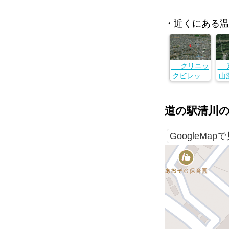
・近くにある温
クリニッ
京
クビレッジ
山
カイロプラ
クティック
東
院八王子肩
子
道の駅清川
こり腰痛セ
２
ンター
東京都八王
GoogleMap
子市万町１
７５−１