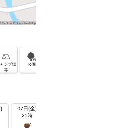
展望台
美術館・博
ガソリンス
物館
タンド
ャンプ場
公園
等
)
07日(金)
08日(
土
)
08日(
土
)
08
21時
00時
03時