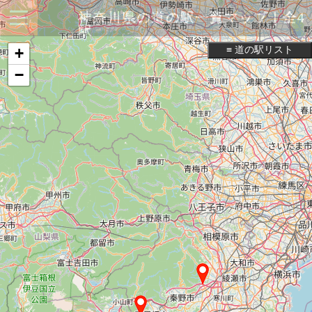
神奈川県の道の駅一覧マップ｜全4
駅
≡ 道の駅リスト
+
−