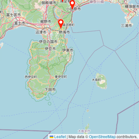
Leaflet
|
Map data ©
OpenStreetMap
contributors,