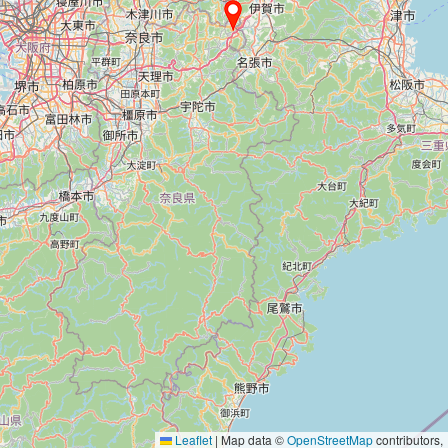
Leaflet
|
Map data ©
OpenStreetMap
contributors,