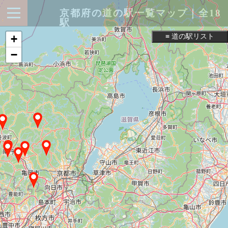
京都府の道の駅一覧マップ｜全18
駅
≡ 道の駅リスト
+
−