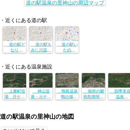
道の駅温泉の里神山の周辺マップ
・近くにある道の駅
道の駅ど
道の駅も
道の駅い
なり
みじ川温泉
たの
徳島県名西
徳島県名西
徳島県名西
郡神山町神
郡神山町神
郡神山町神
・近くにある温泉施設
領字西上角1
領字西上角1
領字西上角1
51-1
51-1
51-1
上勝町役
神山温
鴨島温泉
御所の郷
四季美
場 月ケ谷
泉・ホテル
鴨の湯
徳島県阿波
温泉
温泉村つき
四季の里＆
徳島県吉野
市土成町吉
徳島県那賀
がたに交流
いやしの湯
川市鴨島町
田字梨木原
郡那賀町横
センター
徳島県名西
飯尾４１５
１−１
谷字夏切３
道の駅温泉の里神山の地図
徳島県勝浦
郡神山町神
−１
−３
郡上勝町大
領字本上角
字福原字平
８０−２