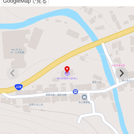
GoogleMapで見る
間７１−１