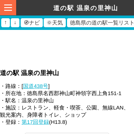
道の駅 温泉の里神山
↑
↓
🧭ナビ
🌞天気
徳島県の道の駅一覧リス
道の駅 温泉の里神山
・路線：[
国道438号
]
・所在地：徳島県名西郡神山町神領字西上角151-1
・駅名：温泉の里神山
・施設：レストラン、軽食・喫茶、公園、無線LAN、
観光案内、身障者トイレ、ショップ
・登録：
第17回登録
(H13.8)