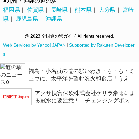
●九州・沖縄の道の駅
福岡県
｜
佐賀県
｜
長崎県
｜
熊本県
｜
大分県
｜
宮崎
県
｜
鹿児島県
｜
沖縄県
@ 2023 全国道の駅ガイド All rights reserved.
Web Services by Yahoo! JAPAN
|
Supported by Rakuten Developer
s
福島・小名浜の道の駅いわき・ら・ら・ミ
ュウに、太平洋を望む炭火和食店「うえの
炭や」がオープン
アクサ損害保険株式会社ゲリラ豪雨によ
る冠水に要注意！ チェンジングポスタ
ー第二弾「浅い判断が、深い後悔に。」
を全国の道の駅で掲示を開始