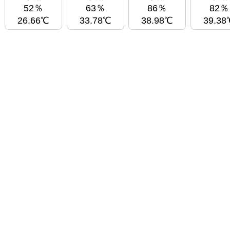
52％
63％
86％
82％
26.66℃
33.78℃
38.98℃
39.38