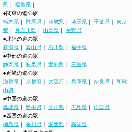
県
｜
福島県
｜
●関東の道の駅
栃木県
｜
群馬県
｜
茨城県
｜
埼玉県
｜
千葉県
｜
東京
都
｜
神奈川県
｜
山梨県
｜
長野県
●北陸の道の駅
新潟県
｜
富山県
｜
石川県
｜
福井県
●中部の道の駅
静岡県
｜
岐阜県
｜
愛知県
｜
三重県
●近畿の道の駅
滋賀県
｜
京都府
｜
大阪府
｜
兵庫県
｜
奈良県
｜
和歌
山県
●中国の道の駅
鳥取県
｜
島根県
｜
岡山県
｜
広島県
｜
山口県
●四国の道の駅
徳島県
｜
香川県
｜
愛媛県
｜
高知県