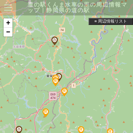
道の駅くんま水車の里の周辺情報マ
ップ｜静岡県の道の駅
≡ 周辺情報リスト
+
−