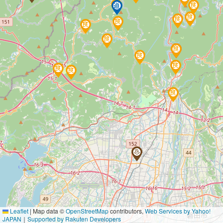
Leaflet
|
Map data ©
OpenStreetMap
contributors,
Web Services by Yahoo!
JAPAN
｜
Supported by Rakuten Developers