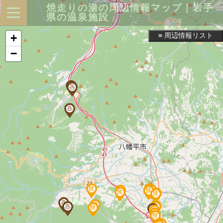
焼走りの湯の周辺情報マップ｜岩手
県の温泉施設
≡ 周辺情報リスト
+
−