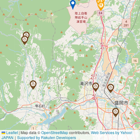
Leaflet
|
Map data ©
OpenStreetMap
contributors,
Web Services by Yahoo!
JAPAN
｜
Supported by Rakuten Developers