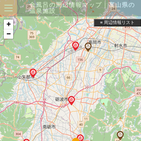
金風呂の周辺情報マップ｜富山県の
温泉施設
≡ 周辺情報リスト
+
−