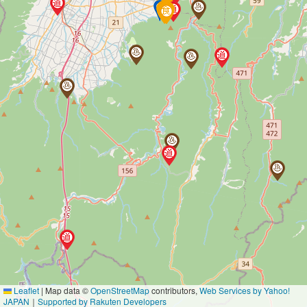
Leaflet
|
Map data ©
OpenStreetMap
contributors,
Web Services by Yahoo!
JAPAN
｜
Supported by Rakuten Developers