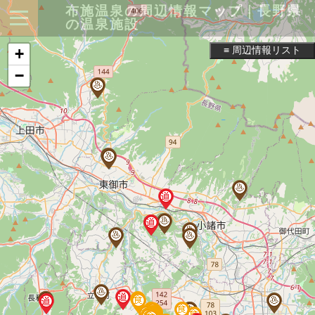
布施温泉の周辺情報マップ｜長野県
の温泉施設
≡ 周辺情報リスト
+
−