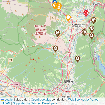
Leaflet
|
Map data ©
OpenStreetMap
contributors,
Web Services by Yahoo!
JAPAN
｜
Supported by Rakuten Developers