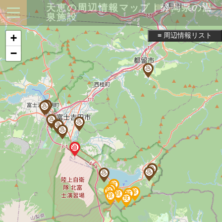
天恵の周辺情報マップ｜静岡県の温
泉施設
≡ 周辺情報リスト
+
−