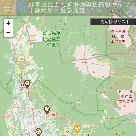
野草風呂よもぎ湯の周辺情報マップ
｜静岡県の温泉施設
≡ 周辺情報リスト
+
−