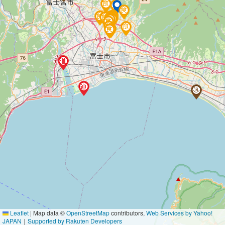
Leaflet
|
Map data ©
OpenStreetMap
contributors,
Web Services by Yahoo!
JAPAN
｜
Supported by Rakuten Developers