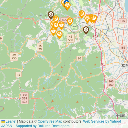
Leaflet
|
Map data ©
OpenStreetMap
contributors,
Web Services by Yahoo!
JAPAN
｜
Supported by Rakuten Developers