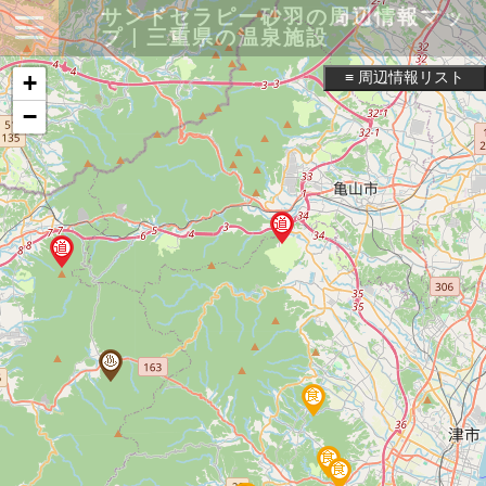
サンドセラピー砂羽の周辺情報マッ
プ｜三重県の温泉施設
≡ 周辺情報リスト
+
−